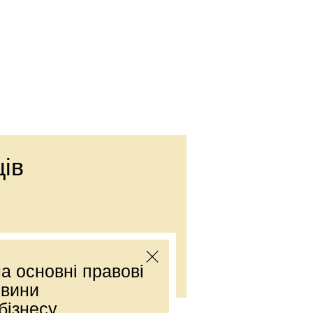
ів
Е-mail:
office@dmp.com.ua
а основні правові
овини
бізнесу