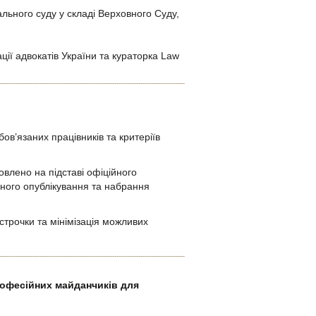
льного суду у складі Верховного Суду,
ії адвокатів України та кураторка Law
в’язаних працівників та критеріїв
овлено на підставі офіційного
йного опублікування та набрання
трочки та мінімізація можливих
рофесійних майданчиків для