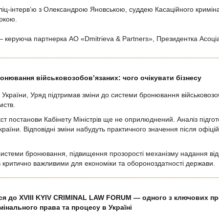
ліц-інтерв’ю з Олександрою Яновською, суддею Касаційного криміна
ркою.
 керуюча партнерка АО «Dmitrieva & Partners», Президентка Асоціац
онювання військовозобов’язаних: чого очікувати бізнесу
України, Уряд підтримав зміни до системи бронювання військовозобо
мств.
кст постанови Кабінету Міністрів ще не оприлюднений. Аналіз підгот
раїни. Відповідні зміни набудуть практичного значення після офіці
истеми бронювання, підвищення прозорості механізму надання відс
в критично важливими для економіки та обороноздатності держави.
ься до XVIII KYIV CRIMINAL LAW FORUM — одного з ключових п
інального права та процесу в Україні