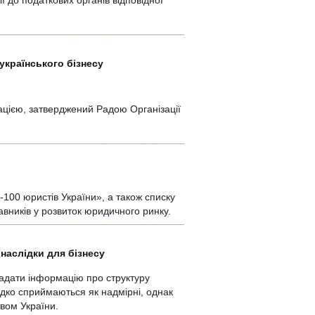
 до податкових органів відповідної
українського бізнесу
цією, затверджений Радою Організації
100 юристів України», а також списку
равників у розвиток юридичного ринку.
 наслідки для бізнесу
надати інформацію про структуру
рідко сприймаються як надмірні, однак
вом України.