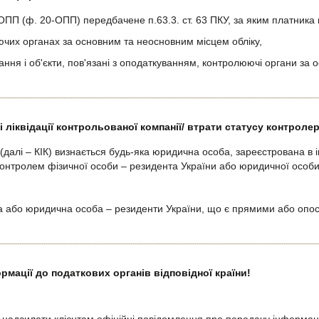
 (ф. 20-ОПП) передбачене п.63.3. ст. 63 ПКУ, за яким платника п
юючих органах за основним та неосновним місцем обліку,
ання і об'єкти, пов'язані з оподаткуванням, контролюючі органи за о
зі ліквідації контрольованої компанії/ втрати статусу контроле
алі – КІК) визнається будь-яка юридична особа, зареєстрована в ін
контролем фізичної особи – резидента України або юридичної особи
 або юридична особа – резиденти України, що є прямими або оп
ормації до податкових органів відповідної країни!