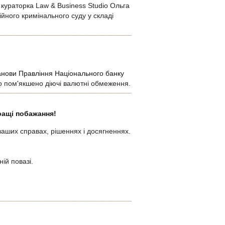
 кураторка Law & Business Studio Ольга
йного кримінального суду у складі
анови Правління Національного банку
во пом'якшено діючі валютні обмеження.
ращі побажання!
ваших справах, рішеннях і досягненнях.
ій повазі.