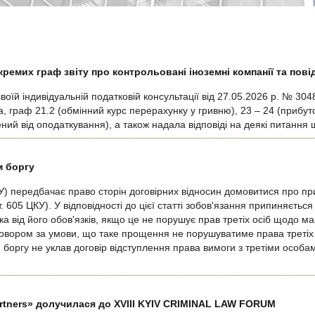
ремих граф звіту про контрольовані іноземні компанії та пові
оїй індивідуальній податковій консультації від 27.05.2026 р. № 30
 граф 21.2 (обмінний курс перерахунку у гривню), 23 – 24 (прибуток 
нений від оподаткування), а також надала відповіді на деякі питанн
м боргу
КУ) передбачає право сторін договірних відносин домовитися про пр
. 605 ЦКУ). У відповідності до цієї статті зобов'язання припиняєтьс
 від його обов'язків, якщо це не порушує прав третіх осіб щодо м
говором за умови, що таке прощення не порушуватиме права третіх
оргу не уклав договір відступлення права вимоги з третіми особа
artners» долучилася до XVIII KYIV CRIMINAL LAW FORUM