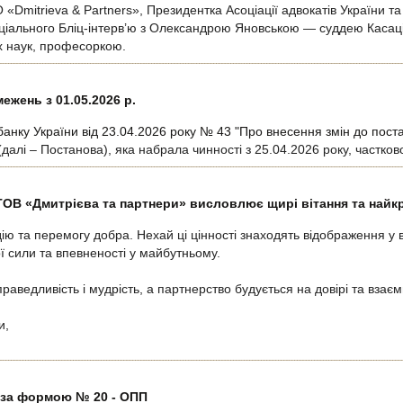
Dmitrieva & Partners», Президентка Асоціації адвокатів України та
ціального Бліц-інтерв’ю з Олександрою Яновською — суддею Касаці
х наук, професоркою.
жень з 01.05.2026 р.
анку України від 23.04.2026 року № 43 "Про внесення змін до пост
далі – Постанова), яка набрала чинності з 25.04.2026 року, частко
ТОВ «Дмитрієва та партнери» висловлює щирі вітання та найк
ію та перемогу добра. Нехай ці цінності знаходять відображення у 
ї сили та впевненості у майбутньому.
раведливість і мудрість, а партнерство будується на довірі та взаємн
и,
 за формою № 20 - ОПП