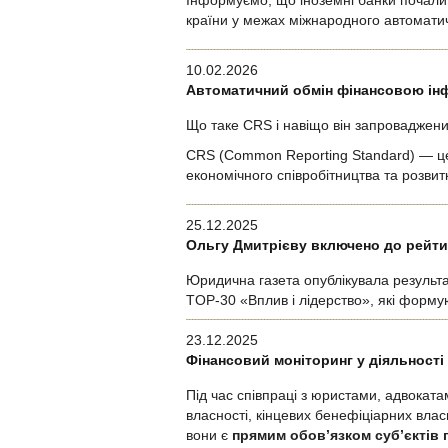
Інформуємо, що іноземні банки почали 
країни у межах міжнародного автомати
10.02.2026
Автоматичний обмін фінансовою інф
Що таке CRS і навіщо він запроваджен
CRS (Common Reporting Standard) — це
економічного співробітництва та розви
25.12.2025
Ольгу Дмитрієву включено до рейтин
Юридична газета опублікувала результа
TOP-30 «Вплив і лідерство», які формуют
23.12.2025
Фінансовий моніторинг у діяльності 
Під час співпраці з юристами, адвокат
власності, кінцевих бенефіціарних влас
вони є
прямим обов’язком суб’єктів