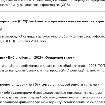
надсилати клієнтам офіційні повідомлення про передачу інформації
чного обміну фінансовою інформацією (CRS).
ормацією (CRS): що бачить податкова і чому це важливо для 
ий
 міжнародний стандарт автоматичного обміну фінансовою інформа
тку (OECD) 15 липня 2014 року.
гу «Вибір клієнта – 2026» Юридичної газети
ти щорічного рейтингового дослідження «Вибір клієнта – 2026. ТОП-
ься на підставі оцінок клієнтів, професійної репутації та внеску п
юристів, адвокатів і бухгалтерів: правові вимоги та практичні
ами або бухгалтерами бізнес дедалі частіше стикається з вимогами 
ників, ділову мету операцій або походження коштів. Такі вимоги не
 первинного фінансового моніторингу
, встановленим законодавст