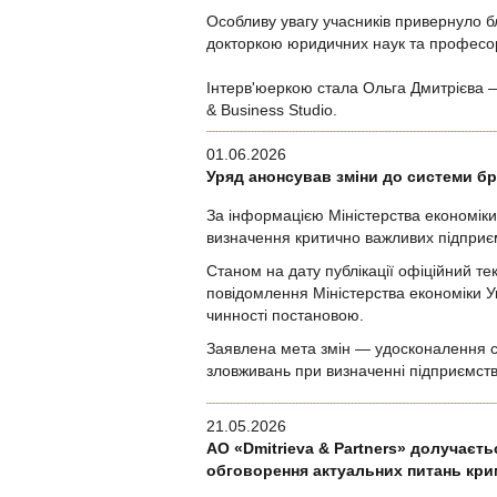
Особливу увагу учасників привернуло б
докторкою юридичних наук та професо
Інтерв'юеркою стала Ольга Дмитрієва —
& Business Studio.
01.06.2026
Уряд анонсував зміни до системи бр
За інформацією Міністерства економіки 
визначення критично важливих підприє
Станом на дату публікації офіційний те
повідомлення Міністерства економіки Ук
чинності постановою.
Заявлена мета змін — удосконалення с
зловживань при визначенні підприємст
21.05.2026
АО «Dmitrieva & Partners» долучаєт
обговорення актуальних питань крим