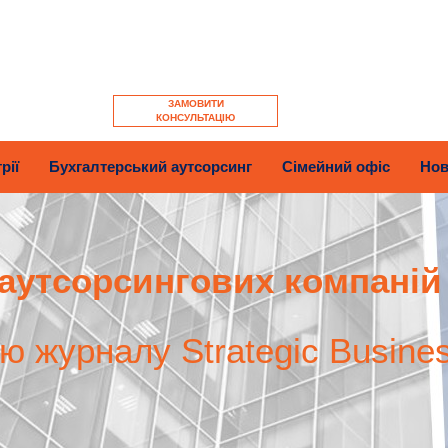
ЗАМОВИТИ
КОНСУЛЬТАЦІЮ
рії
Бухгалтерський аутсорсинг
Сімейний офіс
Нов
аутсорсингових компаній
єю журналу Strategic Busine