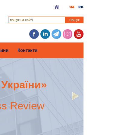
ua
en
Пошук
ини
Контакти
 України»
ss Review