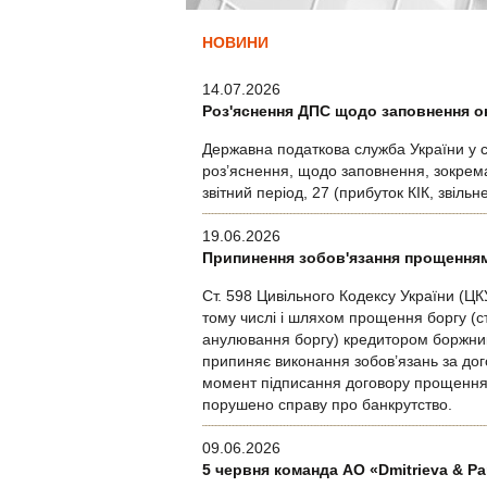
НОВИНИ
14.07.2026
Роз'яснення ДПС щодо заповнення ок
Державна податкова служба України у св
роз’яснення, щодо заповнення, зокрема,
звітний період, 27 (прибуток КІК, звіль
19.06.2026
Припинення зобов'язання прощення
Ст. 598 Цивільного Кодексу України (Ц
тому числі і шляхом прощення боргу (ст
анулювання боргу) кредитором боржника
припиняє виконання зобов’язань за до
момент підписання договору прощення б
порушено справу про банкрутство.
09.06.2026
5 червня команда АО «Dmitrieva & P