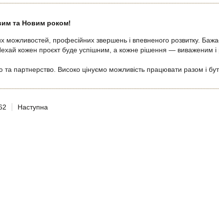
вим та Новим роком!
х можливостей, професійних звершень і впевненого розвитку. Бажає
. Нехай кожен проєкт буде успішним, а кожне рішення — виваженим і
цю та партнерство. Високо цінуємо можливість працювати разом і б
62
Наступна