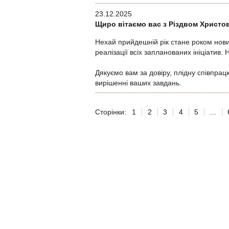
23.12.2025
Щиро вітаємо вас з Різдвом Христо
Нехай прийдешній рік стане роком нови
реалізації всіх запланованих ініціатив
Дякуємо вам за довіру, плідну співпра
вирішенні ваших завдань.
Сторінки:
1
2
3
4
5
...