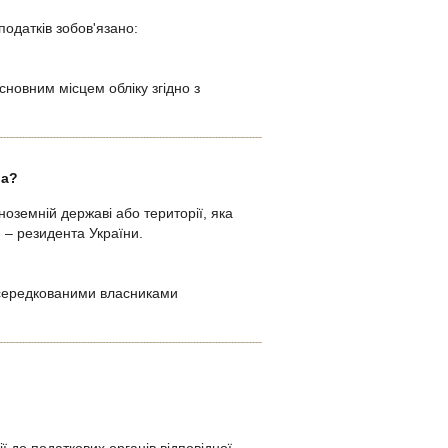
одатків зобов'язано:
сновним місцем обліку згідно з
ра?
оземній державі або території, яка
 – резидента України.
осередкованими власниками