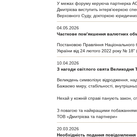
У межах форуму керуюча партнерка АО «
Дмитрієва виступить інтерв’юеркою спе
Верховного Суду, докторкою юридични
04.05.2026
Часткове пом’якшення валютних обме
Постановою Правління Національного б
України від 24 лютого 2022 року № 18"
(
10.04.2026
З нагоди світлого свята Великодня 
Великдень символізує відродження, над
Бажаємо миру, стабільності, внутрішньо
Нехай у кожній справі панують закон, сп
З повагою та найкращими побажанням
ТОВ «Дмитрієва та партнери»
20.03.2026
Необхідність подання повідомлення