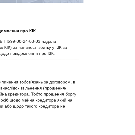
домлення про КІК
48/ІПК/99-00-24-03-03 надала
КІК) за наявності збитку у КІК за
я щодо повідомлення про КІК.
ипинення зобов’язань за договором, в
я внаслідок звільнення (прощення/
айна кредитора. Тобто прощення боргу
 осіб щодо майна кредитора який на
ми або щодо такого кредитора не