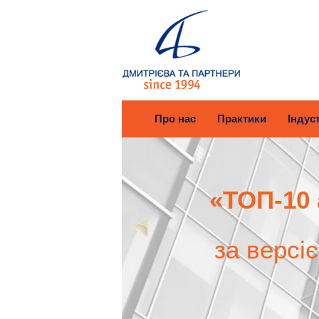
Про нас
Практики
Індуст
«ТОП-10 
за версі