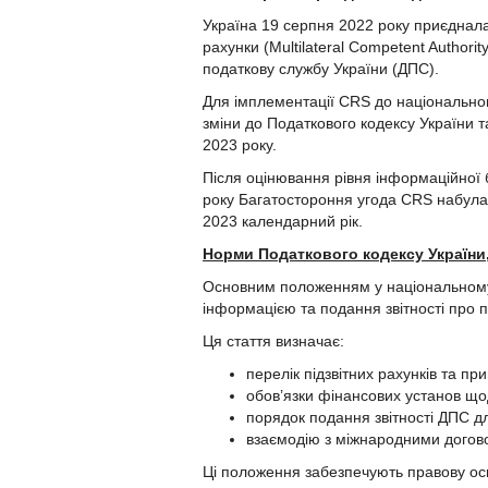
Україна 19 серпня 2022 року приєднал
рахунки (Multilateral Competent Authori
податкову службу України (ДПС).
Для імплементації CRS до національног
зміни до Податкового кодексу України 
2023 року.
Після оцінювання рівня інформаційної 
року Багатостороння угода CRS набула 
2023 календарний рік.
Норми Податкового кодексу Україн
Основним положенням у національному
інформацією та подання звітності про пі
Ця стаття визначає:
перелік підзвітних рахунків та п
обов’язки фінансових установ щод
порядок подання звітності ДПС 
взаємодію з міжнародними догов
Ці положення забезпечують правову ос