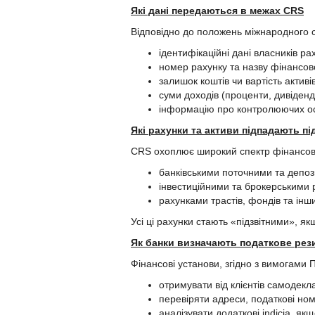
Які дані передаються в межах CRS
Відповідно до положень міжнародного с
ідентифікаційні дані власників р
номер рахунку та назву фінансов
залишок коштів чи вартість активів
суми доходів (проценти, дивіденд
інформацію про контролюючих осі
Які рахунки та активи підпадають пі
CRS охоплює широкий спектр фінансови
банківськими поточними та депо
інвестиційними та брокерськими 
рахунками трастів, фондів та інш
Усі ці рахунки стають «підзвітними», 
Як банки визначають податкове рез
Фінансові установи, згідно з вимогами
отримувати від клієнтів самодекл
перевіряти адреси, податкові ном
аналізувати додаткові indicia, якщ