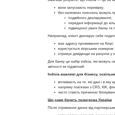
вони запускають перевірку;
без належних пояснень можуть п
подвійного декларування;
передачі інформації до кіль
підвищеної уваги банку та 
Наприклад, клієнт декларує себе подат
має адресу проживання на Кіпрі;
користується кіпрським номером
отримує дивіденди на рахунок у к
Для банку це набір indicia, які можуть
звітності як підзвітний.
Indicia
важливі для бізнесу
, оскільки
впливають на те, які дані і в яку 
напряму пов’язані з CRS, КІК, фі
часто стають причиною блокуванн
Що саме бачить податкова України
Після отримання даних від партнерськи