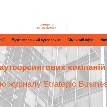
ЗАМОВИТИ
КОНСУЛЬТАЦІЮ
рії
Бухгалтерський аутсорсинг
Сімейний офіс
Нов
аутсорсингових компаній
єю журналу Strategic Busine