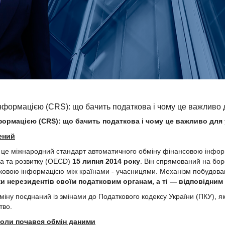
формацією (CRS): що бачить податкова і чому це важливо д
формацією (
CRS
): що бачить податкова і чому це важливо для 
ений
це міжнародний стандарт автоматичного обміну фінансовою інфо
ва та розвитку (OECD)
15 липня 2014 року
. Він спрямований на бор
тковою інформацією між країнами - учасницями. Механізм побудов
и нерезидентів своїм податковим органам, а ті — відповідним
міну поєднаний із змінами до Податкового кодексу України (ПКУ), я
тво.
коли почався обмін даними