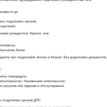
ризвести до:
кох податкових органів;
податкової.
ковим резидентом України, але:
 телефону;
іпрському банку.
 свідчити про податковий зв’язок із Кіпром. Без додаткових документ
:
країну передадуть;
нмоніторингом і банківським комплаєнсом;
я рахунків або відмови в обслуговуванні.
х податкових органів ДПС: