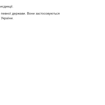
исдикції.
м певної держави. Вони застосовуються
 України.