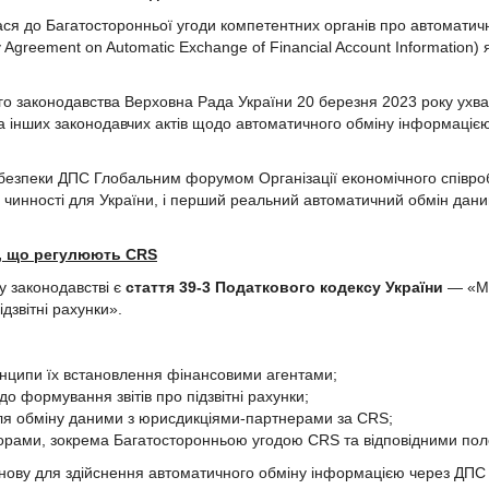
ася до Багатосторонньої угоди компетентних органів про автоматич
ty Agreement on Automatic Exchange of Financial Account Informatio
о законодавства Верховна Рада України 20 березня 2023 року ухва
та інших законодавчих актів щодо автоматичного обміну інформацією
безпеки ДПС Глобальним форумом Організації економічного співробі
чинності для України, і перший реальний автоматичний обмін даним
и, що регулюють CRS
 законодавстві є
стаття 39-3 Податкового кодексу України
— «Мі
дзвітні рахунки».
ринципи їх встановлення фінансовими агентами;
о формування звітів про підзвітні рахунки;
для обміну даними з юрисдикціями-партнерами за CRS;
орами, зокрема Багатосторонньою угодою CRS та відповідними по
нову для здійснення автоматичного обміну інформацією через ДПС