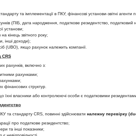
тандарту та імплементації в ПКУ, фінансові установи-звітні агенти
ахунків (ПІБ, дата народження, податкове резидентство, податковий 
ої установи;
 на кінець звітного року;
и, інші доходи);
б (UBO), якщо рахунок належить компанії.
д CRS
х рахунків, включно з:
зитними рахунками;
рахунками;
их фінансових структур.
якщо їхні власники або контролюючі особи є податковими резидентам
идентство
 ПКУ та стандарту CRS, повинні здійснювати
належну перевірку (due
арації про податкове резидентство;
ери та інші показники;
о є невідповідності.