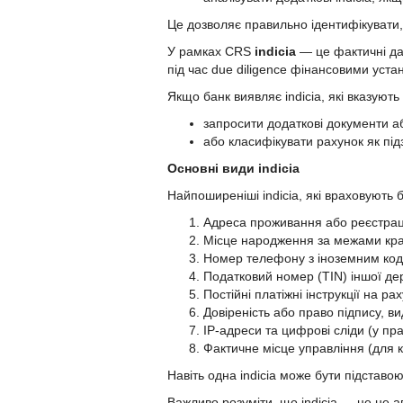
Це дозволяє правильно ідентифікувати,
У рамках CRS
indicia
— це фактичні дан
під час due diligence фінансовими уста
Якщо банк виявляє indicia, які вказують
запросити додаткові документи 
або класифікувати рахунок як підз
Основні види indicia
Найпоширеніші indicia, які враховують 
Адреса проживання або реєстрації
Місце народження за межами краї
Номер телефону з іноземним ко
Податковий номер (TIN) іншої д
Постійні платіжні інструкції на рах
Довіреність або право підпису, ви
IP-адреси та цифрові сліди (у пр
Фактичне місце управління (для 
Навіть одна indicia може бути підставо
Важливо розуміти, що indicia — це не 