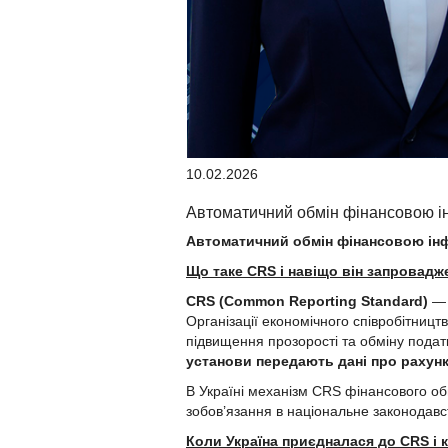
10.02.2026
Автоматичний обмін фінансовою ін
Автоматичний обмін фінансовою ін
Що таке CRS
і навіщо він запровадж
CRS
(Common
Reporting
Standard
)
— 
Організації економічного співробітницт
підвищення прозорості та обміну пода
установи передають дані про рахунк
В Україні механізм CRS фінансового об
зобов’язання в національне законодавс
Коли Україна приєдналася до CRS
і 