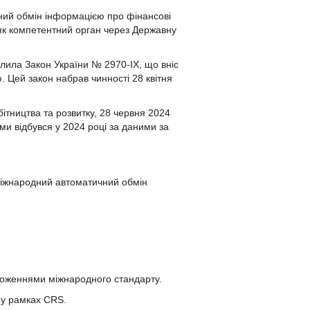
ний обмін інформацією про фінансові
n) як компетентний орган через Державну
лила Закон України № 2970-IX, що вніс
. Цей закон набрав чинності 28 квітня
тництва та розвитку, 28 червня 2024
и відбувся у 2024 році за даними за
жнародний автоматичний обмін
ложеннями міжнародного стандарту.
 у рамках CRS.