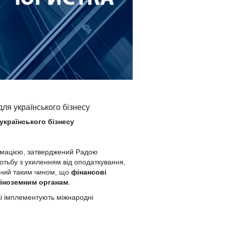
ля українського бізнесу
українського бізнесу
рмацією, затверджений Радою
отьбу з ухиленням від оподаткування,
аний таким чином, що
фінансові
 іноземним органам
.
кі імплементують міжнародні