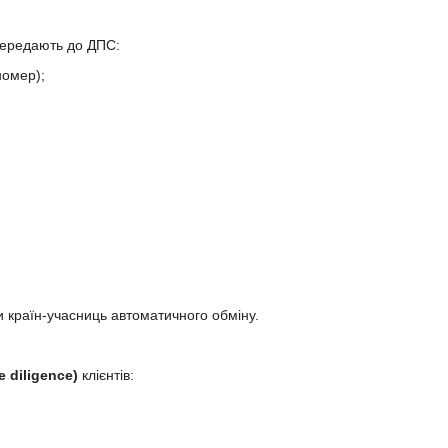
 передають до ДПС:
номер);
и країн-учасниць автоматичного обміну.
 diligence)
клієнтів: