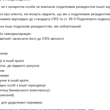
 чи є конкретна особа чи компанія податковим резидентом іншої юр
і про клієнта, які можуть свідчити, що він є податковим резиденто
новами відповідно до стандарту CRS та ст. 39-3 Податкового кодексу
 на інше податкове резидентство, він зобов’язаний:
або самодекларацію;
вітний і включити його до CRS-звітності.
банки:
 в іншій країні
ни, де відкрито рахунок
дом
ержави
унки в іншій країні
дані особі з іншої юрисдикції
актиці банківського комплаєнсу)
компаній)
ю для додаткової перевірки.
автоматичне підтвердження податкового резидентства, але: