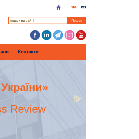
ua
en
Пошук
ини
Контакти
 України»
ss Review