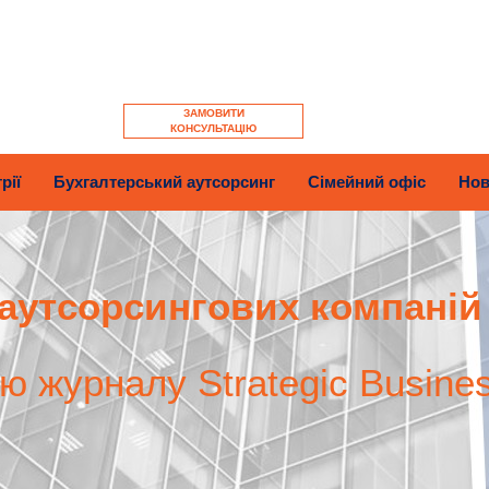
ЗАМОВИТИ
КОНСУЛЬТАЦІЮ
рії
Бухгалтерський аутсорсинг
Сімейний офіс
Нов
аутсорсингових компаній
єю журналу Strategic Busine