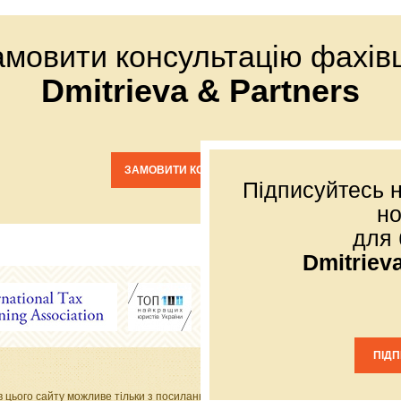
амовити консультацію фахівц
Dmitrieva & Partners
ЗАМОВИТИ КОНСУЛЬТАЦІЮ
Підписуйтесь н
н
для 
Dmitriev
ПІД
м. Київ
в цього сайту можливе тільки з посиланням на джерело.
Моб.: