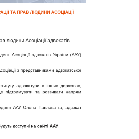
ЦІЇ ТА ПРАВ ЛЮДИНИ АСОЦІАЦІЇ
ав людини Асоціації адвокатів
нт Асоціації адвокатів України (ААУ)
оціації з представниками адвокатської
ституту адвокатури в інших державах,
уде підтримувати та розвивати напрям
 людини ААУ Олена Павлова та, адвокат
будуть доступні на
сайті ААУ
.