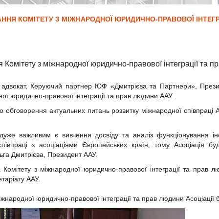
ННЯ КОМІТЕТУ З МІЖНАРОДНОЇ ЮРИДИЧНО-ПРАВОВОЇ ІНТЕГРА
 Комітету з міжнародної юридично-правової інтеграції та пр
 адвокат, Керуючий партнер ЮФ «Дмитрієва та Партнери», Президе
ної юридично-правової інтеграції та прав людини ААУ .
обговорення актуальних питань розвитку міжнародної співпраці Ас
уже важливим є вивчення досвіду та аналіз функціонування ін
співпраці з асоціаціями Європейських країн, тому Асоціація б
ьга Дмитрієва, Президент ААУ.
а Комітету з міжнародної юридично-правової інтеграції та прав
таріату ААУ.
жнародної юридично-правової інтеграції та прав людини Асоціації 