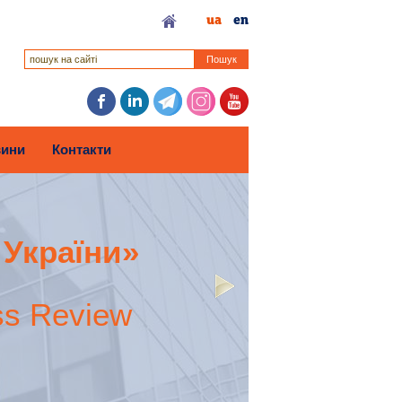
ua
en
Пошук
ини
Контакти
 України»
ss Review