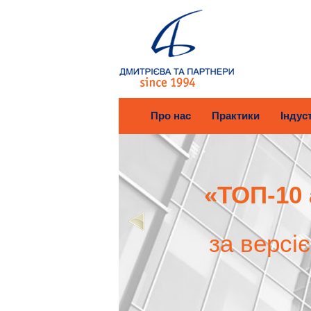
Про нас
Практики
Індуст
«ТОП-10 
за версі