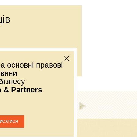
ів
Е-mail:
office@dmp.com.ua
а основні правові
овини
бізнесу
a & Partners
ПИСАТИСЯ
, вул. Дніпровська Набережна, 3