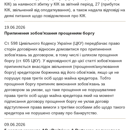
КІК) за наявності збитку у КІК за звітний період, 27 (прибуток
КІК, звільнений від оподаткування), а також надала відповіді на
деякі питання щодо повідомлення про КІК.
19.06.2026
Припинення зобов'язання прощенням боргу
Ст. 598 Цивільного Кодексу України (ЦКУ) передбачає право
сторін договірних відносин домовитися про припинення
зобов’язань за договором, в тому числі і шляхом прощення
боргу (ст. 605 ЦКУ). У відповідності до цієї статті зобов'язання
припиняється внаслідок звільнення (прощення/анулювання
боргу) кредитором боржника від його обов'язків, якщо це не
порушує прав третіх осіб щодо майна кредитора. Тобто
прощення боргу припиняє виконання зобов’язань за
договором за умови, що таке прощення не порушуватиме
права третіх осіб щодо майна кредитора який на момент
підписання договору прощення боргу не уклав договір
відступлення права вимоги з третіми особами або щодо такого
кредитора не порушено справу про банкрутство.
09.06.2026