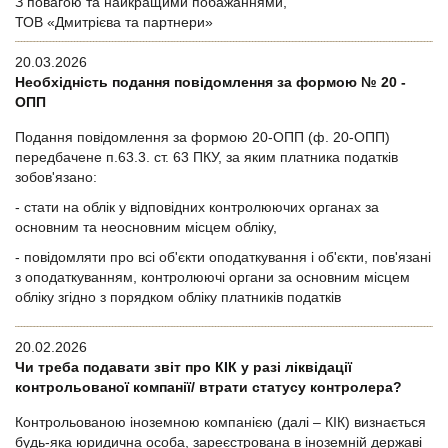
З повагою та найкращими побажаннями,
ТОВ «Дмитрієва та партнери»
20.03.2026
Необхідність подання повідомлення за формою № 20 -
ОПП
Подання повідомлення за формою 20-ОПП (ф. 20-ОПП)
передбачене п.63.3. ст. 63 ПКУ, за яким платника податків
зобов'язано:
- стати на облік у відповідних контролюючих органах за
основним та неосновним місцем обліку,
- повідомляти про всі об'єкти оподаткування і об'єкти, пов'язані
з оподаткуванням, контролюючі органи за основним місцем
обліку згідно з порядком обліку платників податків
20.02.2026
Чи треба подавати звіт про КІК у разі ліквідації
контрольованої компанії/ втрати статусу контролера?
Контрольованою іноземною компанією (далі – КІК) визнається
будь-яка юридична особа, зареєстрована в іноземній державі