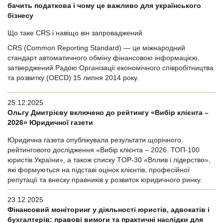
бачить податкова і чому це важливо для українського
бізнесу
Що таке CRS і навіщо він запроваджений
CRS (Common Reporting Standard) — це міжнародний
стандарт автоматичного обміну фінансовою інформацією,
затверджений Радою Організації економічного співробітництва
та розвитку (OECD) 15 липня 2014 року.
25.12.2025
Ольгу Дмитрієву включено до рейтингу «Вибір клієнта –
2026» Юридичної газети
Юридична газета опублікувала результати щорічного
рейтингового дослідження «Вибір клієнта – 2026. ТОП-100
юристів України», а також списку TOP-30 «Вплив і лідерство»,
які формуються на підставі оцінок клієнтів, професійної
репутації та внеску правників у розвиток юридичного ринку.
23.12.2025
Фінансовий моніторинг у діяльності юристів, адвокатів і
бухгалтерів: правові вимоги та практичні наслідки для