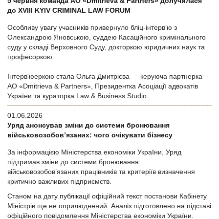
5 червня команда АО «Dmitrieva & Partners» долучилася
до XVIII KYIV CRIMINAL LAW FORUM
Особливу увагу учасників привернуло бліц-інтерв’ю з
Олександрою Яновською, суддею Касаційного кримінального
суду у складі Верховного Суду, докторкою юридичних наук та
професоркою.
Інтерв'юеркою стала Ольга Дмитрієва — керуюча партнерка
АО «Dmitrieva & Partners», Президентка Асоціації адвокатів
України та кураторка Law & Business Studio.
01.06.2026
Уряд анонсував зміни до системи бронювання
військовозобов’язаних: чого очікувати бізнесу
За інформацією Міністерства економіки України, Уряд
підтримав зміни до системи бронювання
військовозобов’язаних працівників та критеріїв визначення
критично важливих підприємств.
Станом на дату публікації офіційний текст постанови Кабінету
Міністрів ще не оприлюднений. Аналіз підготовлено на підставі
офіційного повідомлення Міністерства економіки України.