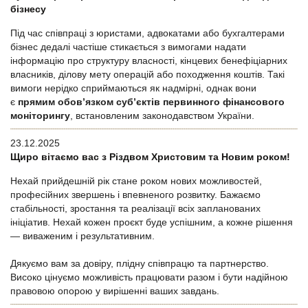
бізнесу
Під час співпраці з юристами, адвокатами або бухгалтерами
бізнес дедалі частіше стикається з вимогами надати
інформацію про структуру власності, кінцевих бенефіціарних
власників, ділову мету операцій або походження коштів. Такі
вимоги нерідко сприймаються як надмірні, однак вони
є
прямим обов’язком суб’єктів первинного фінансового
моніторингу
, встановленим законодавством України.
23.12.2025
Щиро вітаємо вас з Різдвом Христовим та Новим роком!
Нехай прийдешній рік стане роком нових можливостей,
професійних звершень і впевненого розвитку. Бажаємо
стабільності, зростання та реалізації всіх запланованих
ініціатив. Нехай кожен проєкт буде успішним, а кожне рішення
— виваженим і результативним.
Дякуємо вам за довіру, плідну співпрацю та партнерство.
Високо цінуємо можливість працювати разом і бути надійною
правовою опорою у вирішенні ваших завдань.