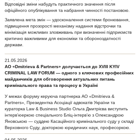
Відповідні зміни набудуть практичного значення після
офіційного опублікування та набрання чинності постановою.
Заявлена мета змін — удосконалення системи бронювання,
підвищення прозорості механізму надання відстрочки та
мінімізація можливих зловживань при визначенні підприємств
критично важливими для економіки та обороноздатності
держави.
21.05.2026
АО «Dmitrieva & Partners» долучається до XVIII KYIV
CRIMINAL LAW FORUM — одного з ключових професійних
майданчиків для обговорення актуальних питань
кримінального права та процесу в Україні
У межах форуму керуюча партнерка АО «Dmitrieva &
Partners», Президентка Асоціації адвокатів України та
кураторка Law & Business Studio Ольга Дмитрієва виступить
інтерв’юеркою спеціального Бліц-інтерв’ю з Олександрою
Яновською — суддею Касаційного кримінального суду у складі
Верховного Суду, докторкою юридичних наук, професоркою.