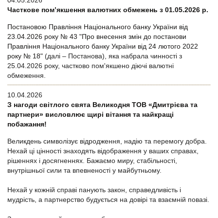
04.05.2026
Часткове пом’якшення валютних обмежень з 01.05.2026 р.
Постановою Правління Національного банку України від
23.04.2026 року № 43 "Про внесення змін до постанови
Правління Національного банку України від 24 лютого 2022
року № 18"
(далі – Постанова), яка набрала чинності з
25.04.2026 року, частково пом'якшено діючі валютні
обмеження.
10.04.2026
З нагоди світлого свята Великодня ТОВ «Дмитрієва та
партнери» висловлює щирі вітання та найкращі
побажання!
Великдень символізує відродження, надію та перемогу добра.
Нехай ці цінності знаходять відображення у ваших справах,
рішеннях і досягненнях. Бажаємо миру, стабільності,
внутрішньої сили та впевненості у майбутньому.
Нехай у кожній справі панують закон, справедливість і
мудрість, а партнерство будується на довірі та взаємній повазі.