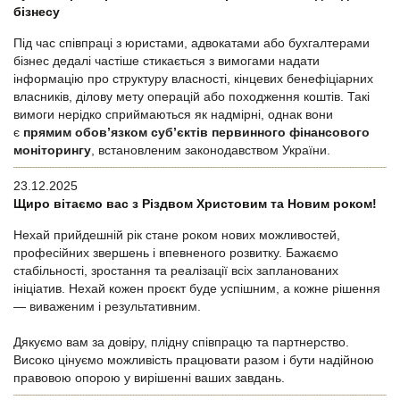
бізнесу
Під час співпраці з юристами, адвокатами або бухгалтерами
бізнес дедалі частіше стикається з вимогами надати
інформацію про структуру власності, кінцевих бенефіціарних
власників, ділову мету операцій або походження коштів. Такі
вимоги нерідко сприймаються як надмірні, однак вони
є
прямим обов’язком суб’єктів первинного фінансового
моніторингу
, встановленим законодавством України.
23.12.2025
Щиро вітаємо вас з Різдвом Христовим та Новим роком!
Нехай прийдешній рік стане роком нових можливостей,
професійних звершень і впевненого розвитку. Бажаємо
стабільності, зростання та реалізації всіх запланованих
ініціатив. Нехай кожен проєкт буде успішним, а кожне рішення
— виваженим і результативним.
Дякуємо вам за довіру, плідну співпрацю та партнерство.
Високо цінуємо можливість працювати разом і бути надійною
правовою опорою у вирішенні ваших завдань.