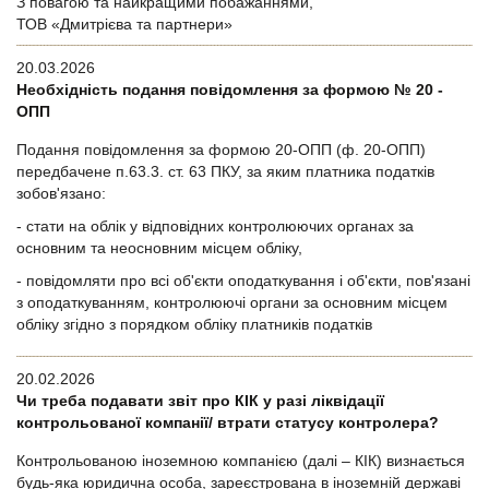
З повагою та найкращими побажаннями,
ТОВ «Дмитрієва та партнери»
20.03.2026
Необхідність подання повідомлення за формою № 20 -
ОПП
Подання повідомлення за формою 20-ОПП (ф. 20-ОПП)
передбачене п.63.3. ст. 63 ПКУ, за яким платника податків
зобов'язано:
- стати на облік у відповідних контролюючих органах за
основним та неосновним місцем обліку,
- повідомляти про всі об'єкти оподаткування і об'єкти, пов'язані
з оподаткуванням, контролюючі органи за основним місцем
обліку згідно з порядком обліку платників податків
20.02.2026
Чи треба подавати звіт про КІК у разі ліквідації
контрольованої компанії/ втрати статусу контролера?
Контрольованою іноземною компанією (далі – КІК) визнається
будь-яка юридична особа, зареєстрована в іноземній державі