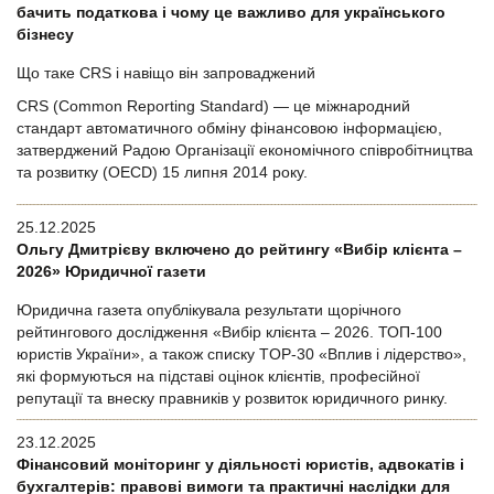
бачить податкова і чому це важливо для українського
бізнесу
Що таке CRS і навіщо він запроваджений
CRS (Common Reporting Standard) — це міжнародний
стандарт автоматичного обміну фінансовою інформацією,
затверджений Радою Організації економічного співробітництва
та розвитку (OECD) 15 липня 2014 року.
25.12.2025
Ольгу Дмитрієву включено до рейтингу «Вибір клієнта –
2026» Юридичної газети
Юридична газета опублікувала результати щорічного
рейтингового дослідження «Вибір клієнта – 2026. ТОП-100
юристів України», а також списку TOP-30 «Вплив і лідерство»,
які формуються на підставі оцінок клієнтів, професійної
репутації та внеску правників у розвиток юридичного ринку.
23.12.2025
Фінансовий моніторинг у діяльності юристів, адвокатів і
бухгалтерів: правові вимоги та практичні наслідки для