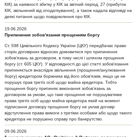
КІК) за наявності збитку у КІК за звітний період, 27 (прибуток
КІК, звільнений від оподаткування), а також надала відповіді на
деякі питання щодо повідомлення про КІК.
19.06.2026
Припинення зобов'язання прощенням боргу
Ст. 598 Цивільного Кодексу України (ЦКУ) передбачає право
сторін договірних відносин домовитися про припинення
зобов’язань за договором, в тому числі і шляхом прощення
боргу (ст. 605 ЦКУ). У відповідності до цієї статті зобов'язання
припиняється внаслідок звільнення (прощення/анулювання
боргу) кредитором боржника від його обов'язків, якщо це не
порушує прав третіх осіб щодо майна кредитора. Тобто
прощення боргу припиняє виконання зобов’язань за
договором за умови, що таке прощення не порушуватиме
права третіх осіб щодо майна кредитора який на момент
підписання договору прощення боргу не уклав договір
відступлення права вимоги з третіми особами або щодо такого
кредитора не порушено справу про банкрутство.
09.06.2026