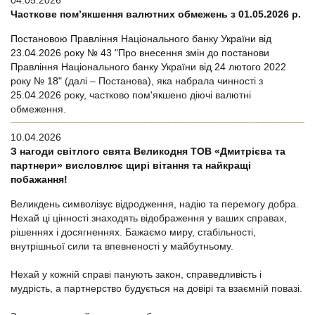
04.05.2026
Часткове пом’якшення валютних обмежень з 01.05.2026 р.
Постановою Правління Національного банку України від
23.04.2026 року № 43 "Про внесення змін до постанови
Правління Національного банку України від 24 лютого 2022
року № 18"
(далі – Постанова), яка набрала чинності з
25.04.2026 року, частково пом'якшено діючі валютні
обмеження.
10.04.2026
З нагоди світлого свята Великодня ТОВ «Дмитрієва та
партнери» висловлює щирі вітання та найкращі
побажання!
Великдень символізує відродження, надію та перемогу добра.
Нехай ці цінності знаходять відображення у ваших справах,
рішеннях і досягненнях. Бажаємо миру, стабільності,
внутрішньої сили та впевненості у майбутньому.
Нехай у кожній справі панують закон, справедливість і
мудрість, а партнерство будується на довірі та взаємній повазі.