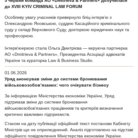
5 червня команда АО «Dmitrieva & Partners» долучилася
до XVIII KYIV CRIMINAL LAW FORUM
Особливу увагу учасників привернуло бліц-інтерв’ю з
Олександрою Яновською, суддею Касаційного кримінального
суду у складі Верховного Суду, докторкою юридичних наук та
професоркою.
Інтерв'юеркою стала Ольга Дмитрієва — керуюча партнерка
АО «Dmitrieva & Partners», Президентка Асоціації адвокатів
України та кураторка Law & Business Studio.
01.06.2026
Уряд анонсував зміни до системи бронювання
військовозобов’язаних: чого очікувати бізнесу
За інформацією Міністерства економіки України, Уряд
підтримав зміни до системи бронювання
військовозобов’язаних працівників та критеріїв визначення
критично важливих підприємств.
Станом на дату публікації офіційний текст постанови Кабінету
Міністрів ще не оприлюднений. Аналіз підготовлено на підставі
офіційного повідомлення Міністерства економіки України.