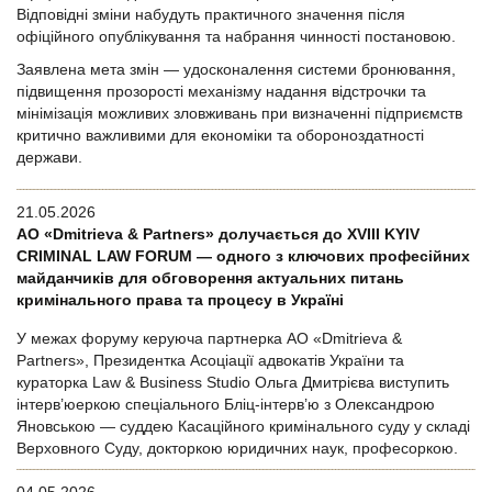
Відповідні зміни набудуть практичного значення після
офіційного опублікування та набрання чинності постановою.
Заявлена мета змін — удосконалення системи бронювання,
підвищення прозорості механізму надання відстрочки та
мінімізація можливих зловживань при визначенні підприємств
критично важливими для економіки та обороноздатності
держави.
21.05.2026
АО «Dmitrieva & Partners» долучається до XVIII KYIV
CRIMINAL LAW FORUM — одного з ключових професійних
майданчиків для обговорення актуальних питань
кримінального права та процесу в Україні
У межах форуму керуюча партнерка АО «Dmitrieva &
Partners», Президентка Асоціації адвокатів України та
кураторка Law & Business Studio Ольга Дмитрієва виступить
інтерв’юеркою спеціального Бліц-інтерв’ю з Олександрою
Яновською — суддею Касаційного кримінального суду у складі
Верховного Суду, докторкою юридичних наук, професоркою.