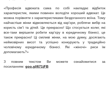
«Професія адвоката сама по собі накладає відбиток
характеристик, якими повинен володіти хороший адвокат. Це
можна порівняти з характеристиками бездоганного воїна. Тому
найчастіше жінки відмовляються від кар'єри, роблячи вибір на
користь сім'ї та дітей. Це прекрасно! Що стосується колег, які
все-таки вирішили робити кар'єру в юридичному бізнесі, це
також прекрасно! Ці сміливі жінки, на мою думку, досягають
неймовірних висот та успішно конкурують у традиційно
чоловічому юридичному бізнесі. Які «жіночі» риси їм
допомагають?»
З повним текстом Ви можете ознайомитися за
посиланням:
goo.gl/671jFB