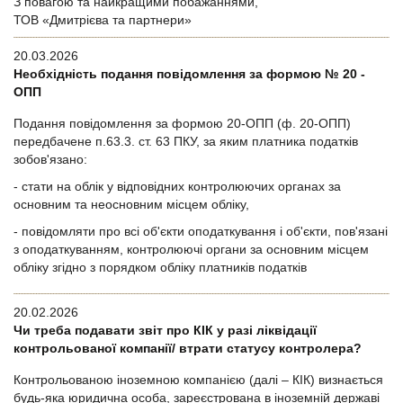
З повагою та найкращими побажаннями,
ТОВ «Дмитрієва та партнери»
20.03.2026
Необхідність подання повідомлення за формою № 20 -
ОПП
Подання повідомлення за формою 20-ОПП (ф. 20-ОПП)
передбачене п.63.3. ст. 63 ПКУ, за яким платника податків
зобов'язано:
- стати на облік у відповідних контролюючих органах за
основним та неосновним місцем обліку,
- повідомляти про всі об'єкти оподаткування і об'єкти, пов'язані
з оподаткуванням, контролюючі органи за основним місцем
обліку згідно з порядком обліку платників податків
20.02.2026
Чи треба подавати звіт про КІК у разі ліквідації
контрольованої компанії/ втрати статусу контролера?
Контрольованою іноземною компанією (далі – КІК) визнається
будь-яка юридична особа, зареєстрована в іноземній державі