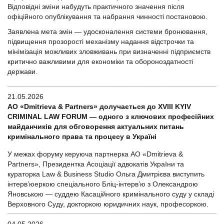
Відповідні зміни набудуть практичного значення після
офіційного опублікування та набрання чинності постановою.
Заявлена мета змін — удосконалення системи бронювання,
підвищення прозорості механізму надання відстрочки та
мінімізація можливих зловживань при визначенні підприємств
критично важливими для економіки та обороноздатності
держави.
21.05.2026
АО «Dmitrieva & Partners» долучається до XVIII KYIV
CRIMINAL LAW FORUM — одного з ключових професійних
майданчиків для обговорення актуальних питань
кримінального права та процесу в Україні
У межах форуму керуюча партнерка АО «Dmitrieva &
Partners», Президентка Асоціації адвокатів України та
кураторка Law & Business Studio Ольга Дмитрієва виступить
інтерв’юеркою спеціального Бліц-інтерв’ю з Олександрою
Яновською — суддею Касаційного кримінального суду у складі
Верховного Суду, докторкою юридичних наук, професоркою.