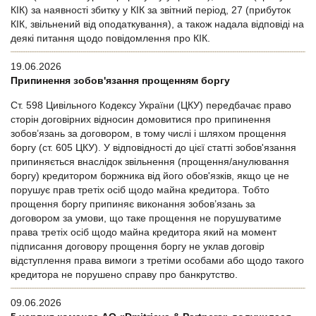
КІК) за наявності збитку у КІК за звітний період, 27 (прибуток
КІК, звільнений від оподаткування), а також надала відповіді на
деякі питання щодо повідомлення про КІК.
19.06.2026
Припинення зобов'язання прощенням боргу
Ст. 598 Цивільного Кодексу України (ЦКУ) передбачає право
сторін договірних відносин домовитися про припинення
зобов’язань за договором, в тому числі і шляхом прощення
боргу (ст. 605 ЦКУ). У відповідності до цієї статті зобов'язання
припиняється внаслідок звільнення (прощення/анулювання
боргу) кредитором боржника від його обов'язків, якщо це не
порушує прав третіх осіб щодо майна кредитора. Тобто
прощення боргу припиняє виконання зобов’язань за
договором за умови, що таке прощення не порушуватиме
права третіх осіб щодо майна кредитора який на момент
підписання договору прощення боргу не уклав договір
відступлення права вимоги з третіми особами або щодо такого
кредитора не порушено справу про банкрутство.
09.06.2026