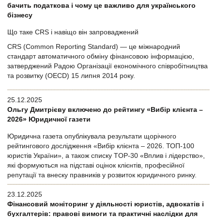
бачить податкова і чому це важливо для українського
бізнесу
Що таке CRS і навіщо він запроваджений
CRS (Common Reporting Standard) — це міжнародний
стандарт автоматичного обміну фінансовою інформацією,
затверджений Радою Організації економічного співробітництва
та розвитку (OECD) 15 липня 2014 року.
25.12.2025
Ольгу Дмитрієву включено до рейтингу «Вибір клієнта –
2026» Юридичної газети
Юридична газета опублікувала результати щорічного
рейтингового дослідження «Вибір клієнта – 2026. ТОП-100
юристів України», а також списку TOP-30 «Вплив і лідерство»,
які формуються на підставі оцінок клієнтів, професійної
репутації та внеску правників у розвиток юридичного ринку.
23.12.2025
Фінансовий моніторинг у діяльності юристів, адвокатів і
бухгалтерів: правові вимоги та практичні наслідки для