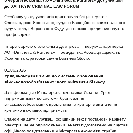
5 червня команда АО «Dmitrieva & Partners» долучилася
до XVIII KYIV CRIMINAL LAW FORUM
Особливу увагу учасників привернуло бліц-інтерв’ю з
Олександрою Яновською, суддею Касаційного кримінального
суду у складі Верховного Суду, докторкою юридичних наук та
професоркою.
Інтерв'юеркою стала Ольга Дмитрієва — керуюча партнерка
АО «Dmitrieva & Partners», Президентка Асоціації адвокатів
України та кураторка Law & Business Studio.
01.06.2026
Уряд анонсував зміни до системи бронювання
військовозобов’язаних: чого очікувати бізнесу
За інформацією Міністерства економіки України, Уряд
підтримав зміни до системи бронювання
військовозобов’язаних працівників та критеріїв визначення
критично важливих підприємств.
Станом на дату публікації офіційний текст постанови Кабінету
Міністрів ще не оприлюднений. Аналіз підготовлено на підставі
офіційного повідомлення Міністерства економіки України.