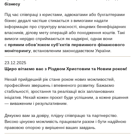
бізнесу
Під час співпраці з юристами, адвокатами або бухгалтерами
бізнес дедалі частіше стикається з вимогами надати
інформацію про структуру власності, кінцевих бенефіціарних
власників, ділову мету операцій або походження коштів. Такі
вимоги нерідко сприймаються як надмірні, однак вони
є
прямим обов’язком суб’єктів первинного фінансового
моніторингу
, встановленим законодавством України.
23.12.2025
Щиро вітаємо вас з Різдвом Христовим та Новим роком!
Нехай прийдешній рік стане роком нових можливостей,
професійних звершень і впевненого розвитку. Бажаємо
стабільності, зростання та реалізації всіх запланованих
ініціатив. Нехай кожен проєкт буде успішним, а кожне рішення
— виваженим і результативним.
Дякуємо вам за довіру, плідну співпрацю та партнерство.
Високо цінуємо можливість працювати разом і бути надійною
правовою опорою у вирішенні ваших завдань.