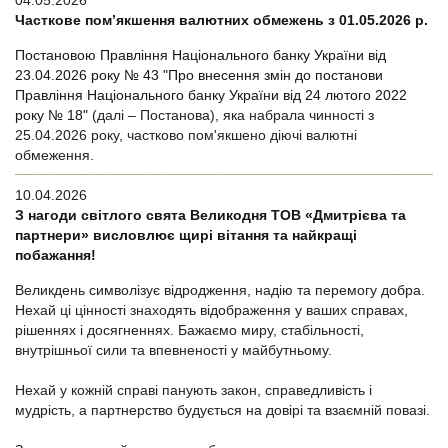
04.05.2026
Часткове пом’якшення валютних обмежень з 01.05.2026 р.
Постановою Правління Національного банку України від
23.04.2026 року № 43 "Про внесення змін до постанови
Правління Національного банку України від 24 лютого 2022
року № 18"
(далі – Постанова), яка набрала чинності з
25.04.2026 року, частково пом'якшено діючі валютні
обмеження.
10.04.2026
З нагоди світлого свята Великодня ТОВ «Дмитрієва та
партнери» висловлює щирі вітання та найкращі
побажання!
Великдень символізує відродження, надію та перемогу добра.
Нехай ці цінності знаходять відображення у ваших справах,
рішеннях і досягненнях. Бажаємо миру, стабільності,
внутрішньої сили та впевненості у майбутньому.
Нехай у кожній справі панують закон, справедливість і
мудрість, а партнерство будується на довірі та взаємній повазі.