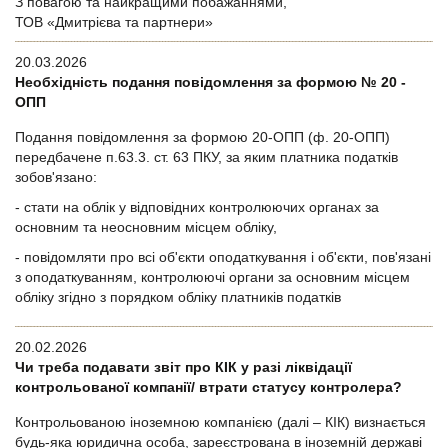
З повагою та найкращими побажаннями,
ТОВ «Дмитрієва та партнери»
20.03.2026
Необхідність подання повідомлення за формою № 20 -
ОПП
Подання повідомлення за формою 20-ОПП (ф. 20-ОПП)
передбачене п.63.3. ст. 63 ПКУ, за яким платника податків
зобов'язано:
- стати на облік у відповідних контролюючих органах за
основним та неосновним місцем обліку,
- повідомляти про всі об'єкти оподаткування і об'єкти, пов'язані
з оподаткуванням, контролюючі органи за основним місцем
обліку згідно з порядком обліку платників податків
20.02.2026
Чи треба подавати звіт про КІК у разі ліквідації
контрольованої компанії/ втрати статусу контролера?
Контрольованою іноземною компанією (далі – КІК) визнається
будь-яка юридична особа, зареєстрована в іноземній державі