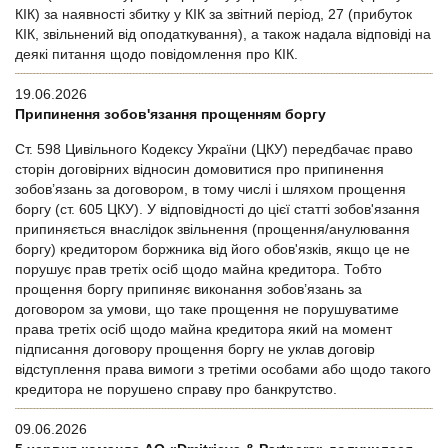
КІК) за наявності збитку у КІК за звітний період, 27 (прибуток
КІК, звільнений від оподаткування), а також надала відповіді на
деякі питання щодо повідомлення про КІК.
19.06.2026
Припинення зобов'язання прощенням боргу
Ст. 598 Цивільного Кодексу України (ЦКУ) передбачає право
сторін договірних відносин домовитися про припинення
зобов’язань за договором, в тому числі і шляхом прощення
боргу (ст. 605 ЦКУ). У відповідності до цієї статті зобов'язання
припиняється внаслідок звільнення (прощення/анулювання
боргу) кредитором боржника від його обов'язків, якщо це не
порушує прав третіх осіб щодо майна кредитора. Тобто
прощення боргу припиняє виконання зобов’язань за
договором за умови, що таке прощення не порушуватиме
права третіх осіб щодо майна кредитора який на момент
підписання договору прощення боргу не уклав договір
відступлення права вимоги з третіми особами або щодо такого
кредитора не порушено справу про банкрутство.
09.06.2026