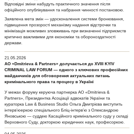
Відповідні зміни набудуть практичного значення після
офіційного опублікування та набрання чинності постановою.
Заявлена мета змін — удосконалення системи бронювання,
підвищення прозорості механізму надання відстрочки та
мінімізація можливих зловживань при визначенні підприємств
критично важливими для економіки та обороноздатності
держави.
21.05.2026
АО «Dmitrieva & Partners» долучається до XVIII KYIV
CRIMINAL LAW FORUM — одного з ключових професійних
майданчиків для обговорення актуальних питань
кримінального права та процесу в Україні
У межах форуму керуюча партнерка АО «Dmitrieva &
Partners», Президентка Асоціації адвокатів України та
кураторка Law & Business Studio Ольга Дмитрієва виступить
інтерв’юеркою спеціального Бліц-інтерв’ю з Олександрою
Яновською — суддею Касаційного кримінального суду у складі
Верховного Суду, докторкою юридичних наук, професоркою.