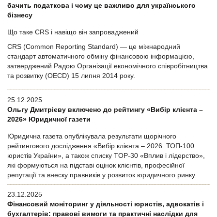
бачить податкова і чому це важливо для українського
бізнесу
Що таке CRS і навіщо він запроваджений
CRS (Common Reporting Standard) — це міжнародний
стандарт автоматичного обміну фінансовою інформацією,
затверджений Радою Організації економічного співробітництва
та розвитку (OECD) 15 липня 2014 року.
25.12.2025
Ольгу Дмитрієву включено до рейтингу «Вибір клієнта –
2026» Юридичної газети
Юридична газета опублікувала результати щорічного
рейтингового дослідження «Вибір клієнта – 2026. ТОП-100
юристів України», а також списку TOP-30 «Вплив і лідерство»,
які формуються на підставі оцінок клієнтів, професійної
репутації та внеску правників у розвиток юридичного ринку.
23.12.2025
Фінансовий моніторинг у діяльності юристів, адвокатів і
бухгалтерів: правові вимоги та практичні наслідки для