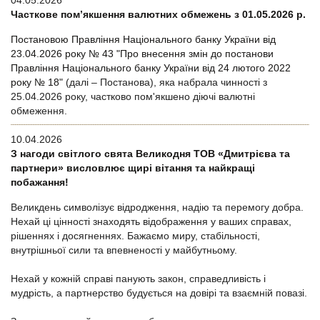
04.05.2026
Часткове пом’якшення валютних обмежень з 01.05.2026 р.
Постановою Правління Національного банку України від
23.04.2026 року № 43 "Про внесення змін до постанови
Правління Національного банку України від 24 лютого 2022
року № 18"
(далі – Постанова), яка набрала чинності з
25.04.2026 року, частково пом'якшено діючі валютні
обмеження.
10.04.2026
З нагоди світлого свята Великодня ТОВ «Дмитрієва та
партнери» висловлює щирі вітання та найкращі
побажання!
Великдень символізує відродження, надію та перемогу добра.
Нехай ці цінності знаходять відображення у ваших справах,
рішеннях і досягненнях. Бажаємо миру, стабільності,
внутрішньої сили та впевненості у майбутньому.
Нехай у кожній справі панують закон, справедливість і
мудрість, а партнерство будується на довірі та взаємній повазі.