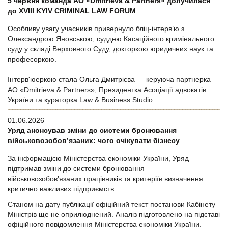
5 червня команда АО «Dmitrieva & Partners» долучилася
до XVIII KYIV CRIMINAL LAW FORUM
Особливу увагу учасників привернуло бліц-інтерв’ю з
Олександрою Яновською, суддею Касаційного кримінального
суду у складі Верховного Суду, докторкою юридичних наук та
професоркою.
Інтерв'юеркою стала Ольга Дмитрієва — керуюча партнерка
АО «Dmitrieva & Partners», Президентка Асоціації адвокатів
України та кураторка Law & Business Studio.
01.06.2026
Уряд анонсував зміни до системи бронювання
військовозобов’язаних: чого очікувати бізнесу
За інформацією Міністерства економіки України, Уряд
підтримав зміни до системи бронювання
військовозобов’язаних працівників та критеріїв визначення
критично важливих підприємств.
Станом на дату публікації офіційний текст постанови Кабінету
Міністрів ще не оприлюднений. Аналіз підготовлено на підставі
офіційного повідомлення Міністерства економіки України.