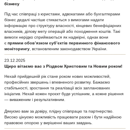
бізнесу
Під час співпраці з юристами, адвокатами або бухгалтерами
бізнес дедалі частіше стикається з вимогами надати
інформацію про структуру власності, кінцевих бенефіціарних
власників, ділову мету операцій або походження коштів. Такі
вимоги нерідко сприймаються як надмірні, однак вони
є
прямим обов’язком суб’єктів первинного фінансового
моніторингу
, встановленим законодавством України.
23.12.2025
Щиро вітаємо вас з Різдвом Христовим та Новим роком!
Нехай прийдешній рік стане роком нових можливостей,
професійних звершень і впевненого розвитку. Бажаємо
стабільності, зростання та реалізації всіх запланованих
ініціатив. Нехай кожен проєкт буде успішним, а кожне рішення
— виваженим і результативним.
Дякуємо вам за довіру, плідну співпрацю та партнерство.
Високо цінуємо можливість працювати разом і бути надійною
правовою опорою у вирішенні ваших завдань.