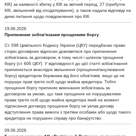
КІК) за наявності збитку у КІК за звітний період, 27 (прибуток
КІК, звільнений від оподаткування), а також надала відповіді на
деякі питання щодо повідомлення про КІК.
19.06.2026
Припинення зобов'язання прощенням боргу
Ст. 598 Цивільного Кодексу України (ЦКУ) передбачає право
сторін договірних відносин домовитися про припинення
зобов’язань за договором, в тому числі і шляхом прощення
боргу (ст. 605 ЦКУ). У відповідності до цієї статті зобов'язання
припиняється внаслідок звільнення (прощення/анулювання
боргу) кредитором боржника від його обов'язків, якщо це не
порушує прав третіх осіб щодо майна кредитора. Тобто
прощення боргу припиняє виконання зобов’язань за
договором за умови, що таке прощення не порушуватиме
права третіх осіб щодо майна кредитора який на момент
підписання договору прощення боргу не уклав договір
відступлення права вимоги з третіми особами або щодо такого
кредитора не порушено справу про банкрутство.
09.06.2026