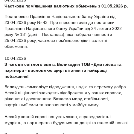
04.05.2026
Часткове пом’якшення валютних обмежень з 01.05.2026 р.
Постановою Правління Національного банку України від
23.04.2026 року № 43 "Про внесення змін до постанови
Правління Національного банку України від 24 лютого 2022
року № 18"
(далі – Постанова), яка набрала чинності з
25.04.2026 року, частково пом'якшено діючі валютні
обмеження.
10.04.2026
З нагоди світлого свята Великодня ТОВ «Дмитрієва та
партнери» висловлює щирі вітання та найкращі
побажання!
Великдень символізує відродження, надію та перемогу добра.
Нехай ці цінності знаходять відображення у ваших справах,
рішеннях і досягненнях. Бажаємо миру, стабільності,
внутрішньої сили та впевненості у майбутньому.
Нехай у кожній справі панують закон, справедливість і
мудрість, а партнерство будується на довірі та взаємній повазі.