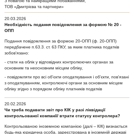
З повагою та найкращими побажаннями,
ТОВ «Дмитрієва та партнери»
20.03.2026
Необхідність подання повідомлення за формою № 20 -
ОПП
Подання повідомлення за формою 20-ОПП (ф. 20-ОПП)
передбачене п.63.3. ст. 63 ПКУ, за яким платника податків
зобов'язано:
- стати на облік у відповідних контролюючих органах за
основним та неосновним місцем обліку,
- повідомляти про всі об'єкти оподаткування і об'єкти, пов'язані
з оподаткуванням, контролюючі органи за основним місцем
обліку згідно з порядком обліку платників податків
20.02.2026
Чи треба подавати звіт про КІК у разі ліквідації
контрольованої компанії/ втрати статусу контролера?
Контрольованою іноземною компанією (далі – КІК) визнається
будь-яка юридична особа, зареєстрована в іноземній державі