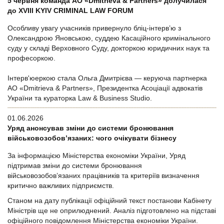
5 червня команда АО «Dmitrieva & Partners» долучилася
до XVIII KYIV CRIMINAL LAW FORUM
Особливу увагу учасників привернуло бліц-інтерв’ю з
Олександрою Яновською, суддею Касаційного кримінального
суду у складі Верховного Суду, докторкою юридичних наук та
професоркою.
Інтерв'юеркою стала Ольга Дмитрієва — керуюча партнерка
АО «Dmitrieva & Partners», Президентка Асоціації адвокатів
України та кураторка Law & Business Studio.
01.06.2026
Уряд анонсував зміни до системи бронювання
військовозобов’язаних: чого очікувати бізнесу
За інформацією Міністерства економіки України, Уряд
підтримав зміни до системи бронювання
військовозобов’язаних працівників та критеріїв визначення
критично важливих підприємств.
Станом на дату публікації офіційний текст постанови Кабінету
Міністрів ще не оприлюднений. Аналіз підготовлено на підставі
офіційного повідомлення Міністерства економіки України.