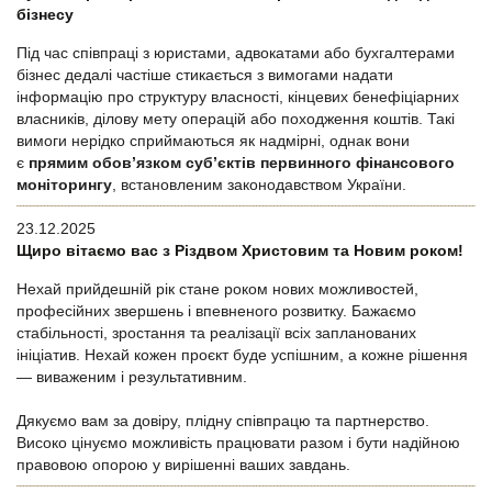
бізнесу
Під час співпраці з юристами, адвокатами або бухгалтерами
бізнес дедалі частіше стикається з вимогами надати
інформацію про структуру власності, кінцевих бенефіціарних
власників, ділову мету операцій або походження коштів. Такі
вимоги нерідко сприймаються як надмірні, однак вони
є
прямим обов’язком суб’єктів первинного фінансового
моніторингу
, встановленим законодавством України.
23.12.2025
Щиро вітаємо вас з Різдвом Христовим та Новим роком!
Нехай прийдешній рік стане роком нових можливостей,
професійних звершень і впевненого розвитку. Бажаємо
стабільності, зростання та реалізації всіх запланованих
ініціатив. Нехай кожен проєкт буде успішним, а кожне рішення
— виваженим і результативним.
Дякуємо вам за довіру, плідну співпрацю та партнерство.
Високо цінуємо можливість працювати разом і бути надійною
правовою опорою у вирішенні ваших завдань.