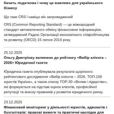
бачить податкова і чому це важливо для українського
бізнесу
Що таке CRS і навіщо він запроваджений
CRS (Common Reporting Standard) — це міжнародний
стандарт автоматичного обміну фінансовою інформацією,
затверджений Радою Організації економічного співробітництва
та розвитку (OECD) 15 липня 2014 року.
25.12.2025
Ольгу Дмитрієву включено до рейтингу «Вибір клієнта –
2026» Юридичної газети
Юридична газета опублікувала результати щорічного
рейтингового дослідження «Вибір клієнта – 2026. ТОП-100
юристів України», а також списку TOP-30 «Вплив і лідерство»,
які формуються на підставі оцінок клієнтів, професійної
репутації та внеску правників у розвиток юридичного ринку.
23.12.2025
Фінансовий моніторинг у діяльності юристів, адвокатів і
бухгалтерів: правові вимоги та практичні наслідки для