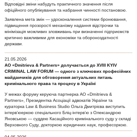
Відповідні зміни набудуть практичного значення після
офіційного опублікування та набрання чинності постановою.
Заявлена мета змін — удосконалення системи бронювання,
підвищення прозорості механізму надання відстрочки та
мінімізація можливих зловживань при визначенні підприємств
критично важливими для економіки та обороноздатності
держави.
21.05.2026
АО «Dmitrieva & Partners» долучається до XVIII KYIV
CRIMINAL LAW FORUM — одного з ключових професійних
майданчиків для обговорення актуальних питань
кримінального права та процесу в Україні
У межах форуму керуюча партнерка АО «Dmitrieva &
Partners», Президентка Асоціації адвокатів України та
кураторка Law & Business Studio Ольга Дмитрієва виступить
інтерв’юеркою спеціального Бліц-інтерв’ю з Олександрою
Яновською — суддею Касаційного кримінального суду у складі
Верховного Суду, докторкою юридичних наук, професоркою.