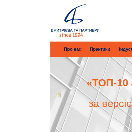
Про нас
Практики
Індуст
«ТОП-10 
за версі