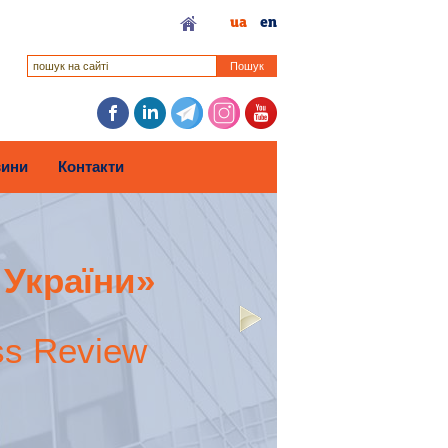
ua
en
Пошук
ини
Контакти
 України»
ss Review