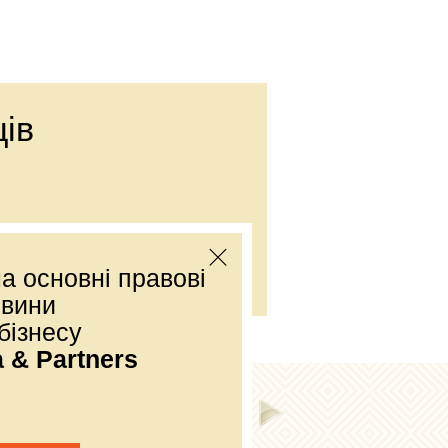
ів
Е-mail:
office@dmp.com.ua
а основні правові
овини
бізнесу
a & Partners