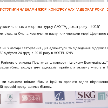
ВИСТУПИЛИ ЧЛЕНАМИ ЖЮРІ КОНКУРСУ ААУ “АДВОКАТ РОКУ - 
тупили членами жюрі конкурсу ААУ “Адвокат року - 2015”
Дмитрієва та Олена Костюченко виступили членами жюрі Щорічного в
раїни з нагоди святкування Дня адвокатури та підведення підсумкі
15” відбувся 24 грудня 2015 року в HOTEL KYIV.
 Partners отримала Подяку за фінансову підтримку Всеукраїнської 
сштабних заходів для адвокатів, приймала активну участь в їх 
ми зможемо втілити більше ідей та проектів задля підвищення
й просвіті представників бізнесу.