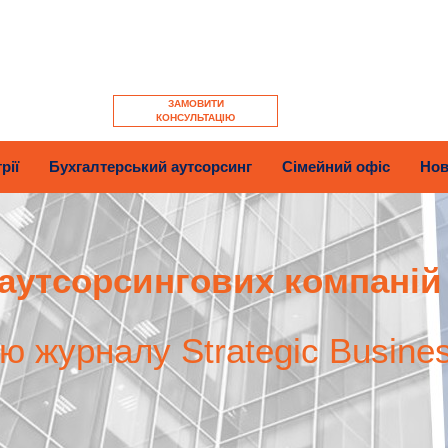
ЗАМОВИТИ
КОНСУЛЬТАЦІЮ
рії
Бухгалтерський аутсорсинг
Сімейний офіс
Нов
аутсорсингових компаній
єю журналу Strategic Busine