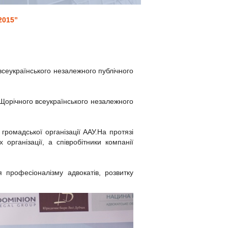
2015”
сеукраїнського незалежного публічного
в Щорічного всеукраїнського незалежного
громадської організації ААУ.На протязі
організації, а співробітники компанії
 професіоналізму адвокатів, розвитку