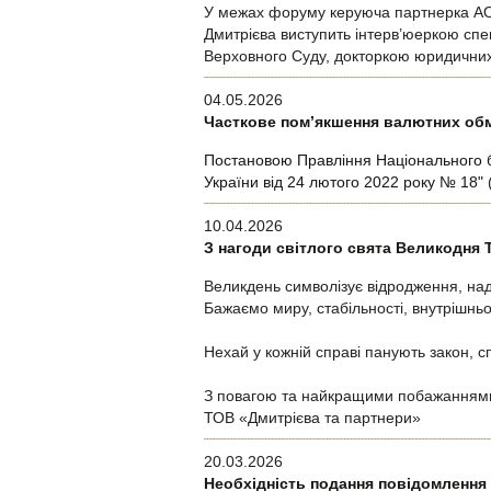
У межах форуму керуюча партнерка АО «
Дмитрієва виступить інтерв’юеркою спе
Верховного Суду, докторкою юридични
04.05.2026
Часткове пом’якшення валютних обме
Постановою Правління Національного б
України від 24 лютого 2022 року № 18"
(
10.04.2026
З нагоди світлого свята Великодня 
Великдень символізує відродження, над
Бажаємо миру, стабільності, внутрішньо
Нехай у кожній справі панують закон, сп
З повагою та найкращими побажанням
ТОВ «Дмитрієва та партнери»
20.03.2026
Необхідність подання повідомлення