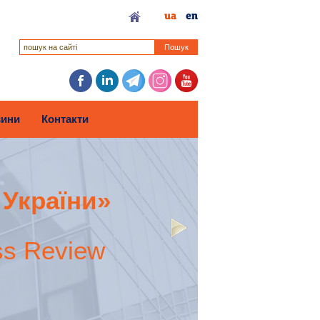
ua
en
Пошук
ини
Контакти
 України»
ss Review