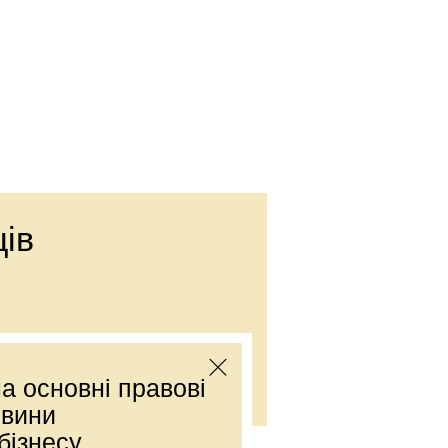
ів
Е-mail:
office@dmp.com.ua
а основні правові
овини
бізнесу