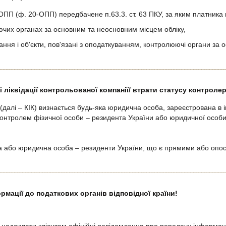
 (ф. 20-ОПП) передбачене п.63.3. ст. 63 ПКУ, за яким платника п
юючих органах за основним та неосновним місцем обліку,
ання і об'єкти, пов'язані з оподаткуванням, контролюючі органи за о
зі ліквідації контрольованої компанії/ втрати статусу контроле
алі – КІК) визнається будь-яка юридична особа, зареєстрована в ін
контролем фізичної особи – резидента України або юридичної особи
 або юридична особа – резиденти України, що є прямими або оп
ормації до податкових органів відповідної країни!