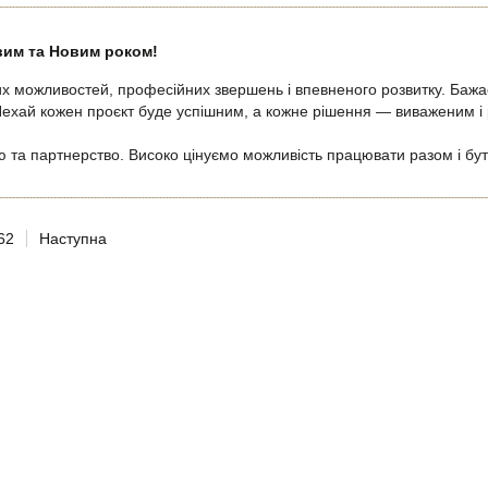
вим та Новим роком!
х можливостей, професійних звершень і впевненого розвитку. Бажає
. Нехай кожен проєкт буде успішним, а кожне рішення — виваженим і
цю та партнерство. Високо цінуємо можливість працювати разом і б
62
Наступна