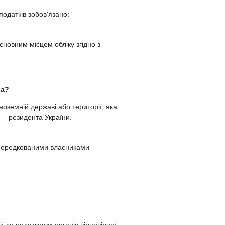
одатків зобов'язано:
сновним місцем обліку згідно з
ра?
оземній державі або території, яка
 – резидента України.
осередкованими власниками