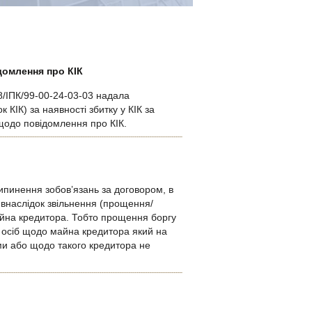
домлення про КІК
48/ІПК/99-00-24-03-03 надала
КІК) за наявності збитку у КІК за
я щодо повідомлення про КІК.
ипинення зобов’язань за договором, в
я внаслідок звільнення (прощення/
айна кредитора. Тобто прощення боргу
 осіб щодо майна кредитора який на
ми або щодо такого кредитора не