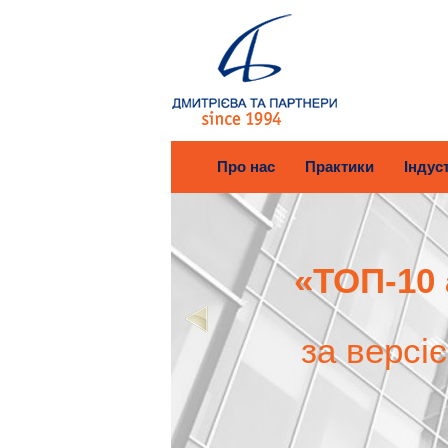
Про нас
Практики
Індуст
«ТОП-10 
за версі