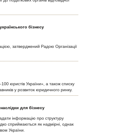
 до податкових органів відповідної
українського бізнесу
цією, затверджений Радою Організації
100 юристів України», а також списку
равників у розвиток юридичного ринку.
 наслідки для бізнесу
надати інформацію про структуру
рідко сприймаються як надмірні, однак
вом України.