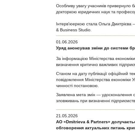
Особливу увагу учасників привернуло б
докторкою юридичних наук та професо
Інтерв'юеркою стала Ольга Дмитрієва —
& Business Studio.
01.06.2026
Уряд анонсував зміни до системи бр
За інформацією Міністерства економіки 
визначення критично важливих підприє
Станом на дату публікації офіційний те
повідомлення Міністерства економіки Ук
чинності постановою.
Заявлена мета змін — удосконалення с
зловживань при визначенні підприємст
21.05.2026
АО «Dmitrieva & Partners» долучаєт
обговорення актуальних питань крим