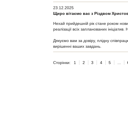
23.12.2025
Щиро вітаємо вас з Різдвом Христо
Нехай прийдешній рік стане роком нови
реалізації всіх запланованих ініціатив
Дякуємо вам за довіру, плідну співпра
вирішенні ваших завдань.
Сторінки:
1
2
3
4
5
...