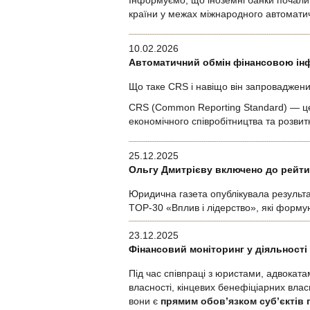
Інформуємо, що іноземні банки почали 
країни у межах міжнародного автомати
10.02.2026
Автоматичний обмін фінансовою інф
Що таке CRS і навіщо він запроваджен
CRS (Common Reporting Standard) — це
економічного співробітництва та розви
25.12.2025
Ольгу Дмитрієву включено до рейтин
Юридична газета опублікувала результа
TOP-30 «Вплив і лідерство», які формуют
23.12.2025
Фінансовий моніторинг у діяльності 
Під час співпраці з юристами, адвокат
власності, кінцевих бенефіціарних влас
вони є
прямим обов’язком суб’єктів