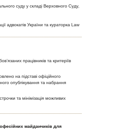
льного суду у складі Верховного Суду,
ії адвокатів України та кураторка Law
в’язаних працівників та критеріїв
овлено на підставі офіційного
йного опублікування та набрання
трочки та мінімізація можливих
рофесійних майданчиків для