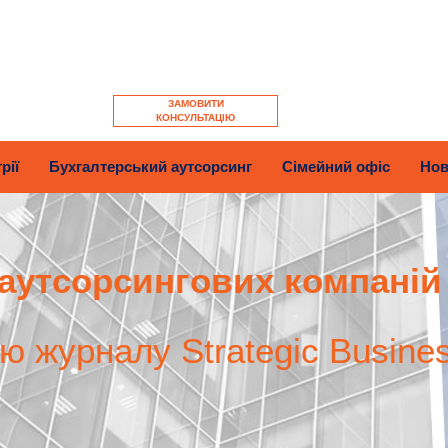
ЗАМОВИТИ
КОНСУЛЬТАЦІЮ
рії
Бухгалтерський аутсорсинг
Сімейний офіс
Нов
аутсорсингових компаній
єю журналу Strategic Busine