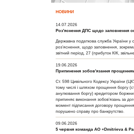
НОВИНИ
14.07.2026
Роз'яснення ДПС щодо заповнення ок
Державна податкова служба України у св
роз’яснення, щодо заповнення, зокрема,
звітний період, 27 (прибуток КІК, звіль
19.06.2026
Припинення зобов'язання прощення
Ст. 598 Цивільного Кодексу України (Ц
тому числі і шляхом прощення боргу (ст
анулювання боргу) кредитором боржника
припиняє виконання зобов’язань за до
момент підписання договору прощення б
порушено справу про банкрутство.
09.06.2026
5 червня команда АО «Dmitrieva & P