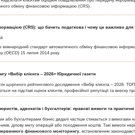
надсилати клієнтам офіційні повідомлення про передачу інформації
чного обміну фінансовою інформацією (CRS).
ормацією (CRS): що бачить податкова і чому це важливо для 
ий
 міжнародний стандарт автоматичного обміну фінансовою інформа
тку (OECD) 15 липня 2014 року.
гу «Вибір клієнта – 2026» Юридичної газети
ти щорічного рейтингового дослідження «Вибір клієнта – 2026. ТОП-
ься на підставі оцінок клієнтів, професійної репутації та внеску п
юристів, адвокатів і бухгалтерів: правові вимоги та практичні
ами або бухгалтерами бізнес дедалі частіше стикається з вимогами 
ників, ділову мету операцій або походження коштів. Такі вимоги не
 первинного фінансового моніторингу
, встановленим законодавст