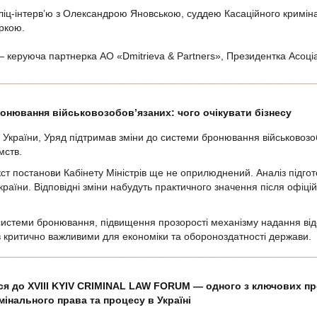
ліц-інтерв’ю з Олександрою Яновською, суддею Касаційного криміна
ркою.
 керуюча партнерка АО «Dmitrieva & Partners», Президентка Асоціац
онювання військовозобов’язаних: чого очікувати бізнесу
України, Уряд підтримав зміни до системи бронювання військовозобо
мств.
кст постанови Кабінету Міністрів ще не оприлюднений. Аналіз підгот
раїни. Відповідні зміни набудуть практичного значення після офіці
истеми бронювання, підвищення прозорості механізму надання відс
в критично важливими для економіки та обороноздатності держави.
ься до XVIII KYIV CRIMINAL LAW FORUM — одного з ключових п
інального права та процесу в Україні