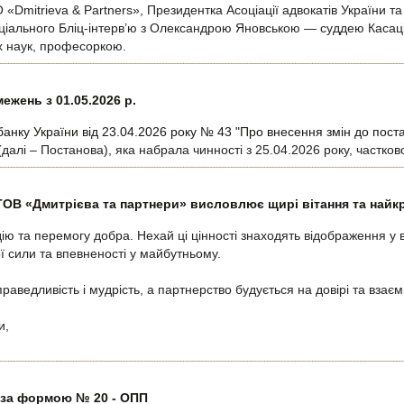
Dmitrieva & Partners», Президентка Асоціації адвокатів України та
ціального Бліц-інтерв’ю з Олександрою Яновською — суддею Касаці
х наук, професоркою.
жень з 01.05.2026 р.
анку України від 23.04.2026 року № 43 "Про внесення змін до пост
далі – Постанова), яка набрала чинності з 25.04.2026 року, частко
ТОВ «Дмитрієва та партнери» висловлює щирі вітання та найк
ію та перемогу добра. Нехай ці цінності знаходять відображення у 
ї сили та впевненості у майбутньому.
раведливість і мудрість, а партнерство будується на довірі та взаємн
и,
 за формою № 20 - ОПП