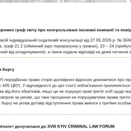
ремих граф звіту про контрольовані іноземні компанії та пові
оїй індивідуальній податковій консультації від 27.05.2026 р. № 30
 граф 21.2 (обмінний курс перерахунку у гривню), 23 – 24 (прибуток 
нений від оподаткування), а також надала відповіді на деякі питанн
м боргу
КУ) передбачає право сторін договірних відносин домовитися про пр
. 605 ЦКУ). У відповідності до цієї статті зобов'язання припиняєтьс
 від його обов'язків, якщо це не порушує прав третіх осіб щодо м
говором за умови, що таке прощення не порушуватиме права третіх
оргу не уклав договір відступлення права вимоги з третіми особа
artners» долучилася до XVIII KYIV CRIMINAL LAW FORUM