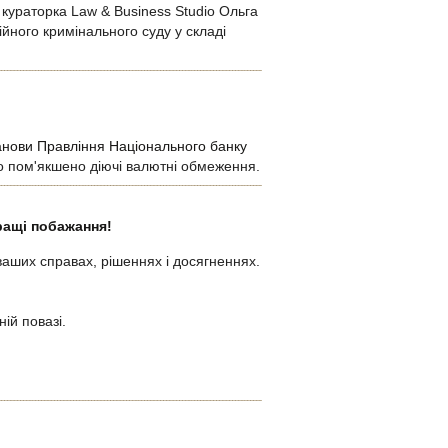
 кураторка Law & Business Studio Ольга
йного кримінального суду у складі
анови Правління Національного банку
во пом'якшено діючі валютні обмеження.
ращі побажання!
ваших справах, рішеннях і досягненнях.
ій повазі.