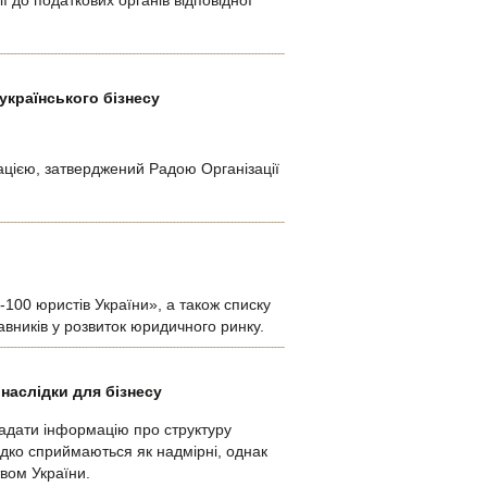
 до податкових органів відповідної
українського бізнесу
цією, затверджений Радою Організації
100 юристів України», а також списку
равників у розвиток юридичного ринку.
 наслідки для бізнесу
надати інформацію про структуру
рідко сприймаються як надмірні, однак
вом України.