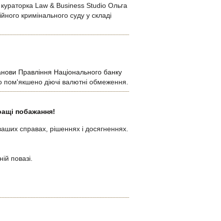
 кураторка Law & Business Studio Ольга
йного кримінального суду у складі
анови Правління Національного банку
во пом'якшено діючі валютні обмеження.
ращі побажання!
ваших справах, рішеннях і досягненнях.
ій повазі.