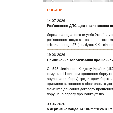
НОВИНИ
14.07.2026
Роз'яснення ДПС щодо заповнення ок
Державна податкова служба України у св
роз’яснення, щодо заповнення, зокрема,
звітний період, 27 (прибуток КІК, звіль
19.06.2026
Припинення зобов'язання прощення
Ст. 598 Цивільного Кодексу України (Ц
тому числі і шляхом прощення боргу (ст
анулювання боргу) кредитором боржника
припиняє виконання зобов’язань за до
момент підписання договору прощення б
порушено справу про банкрутство.
09.06.2026
5 червня команда АО «Dmitrieva & P