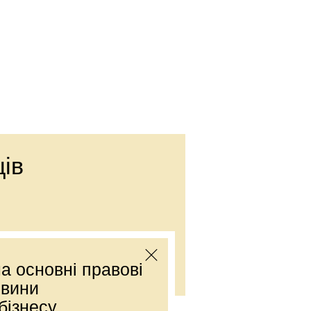
ів
Е-mail:
office@dmp.com.ua
а основні правові
овини
бізнесу