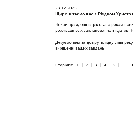
23.12.2025
Щиро вітаємо вас з Різдвом Христо
Нехай прийдешній рік стане роком нови
реалізації всіх запланованих ініціатив
Дякуємо вам за довіру, плідну співпра
вирішенні ваших завдань.
Сторінки:
1
2
3
4
5
...