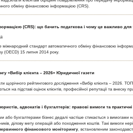
надсилати клієнтам офіційні повідомлення про передачу інформації
чного обміну фінансовою інформацією (CRS).
ормацією (CRS): що бачить податкова і чому це важливо для 
ий
 міжнародний стандарт автоматичного обміну фінансовою інформа
тку (OECD) 15 липня 2014 року.
гу «Вибір клієнта – 2026» Юридичної газети
ти щорічного рейтингового дослідження «Вибір клієнта – 2026. ТОП-
ься на підставі оцінок клієнтів, професійної репутації та внеску п
юристів, адвокатів і бухгалтерів: правові вимоги та практичні
ами або бухгалтерами бізнес дедалі частіше стикається з вимогами 
ників, ділову мету операцій або походження коштів. Такі вимоги не
 первинного фінансового моніторингу
, встановленим законодавст