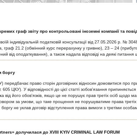
ремих граф звіту про контрольовані іноземні компанії та пові
оїй індивідуальній податковій консультації від 27.05.2026 р. № 30
 граф 21.2 (обмінний курс перерахунку у гривню), 23 – 24 (прибуток 
нений від оподаткування), а також надала відповіді на деякі питанн
м боргу
КУ) передбачає право сторін договірних відносин домовитися про пр
. 605 ЦКУ). У відповідності до цієї статті зобов'язання припиняєтьс
 від його обов'язків, якщо це не порушує прав третіх осіб щодо м
говором за умови, що таке прощення не порушуватиме права третіх
оргу не уклав договір відступлення права вимоги з третіми особа
artners» долучилася до XVIII KYIV CRIMINAL LAW FORUM