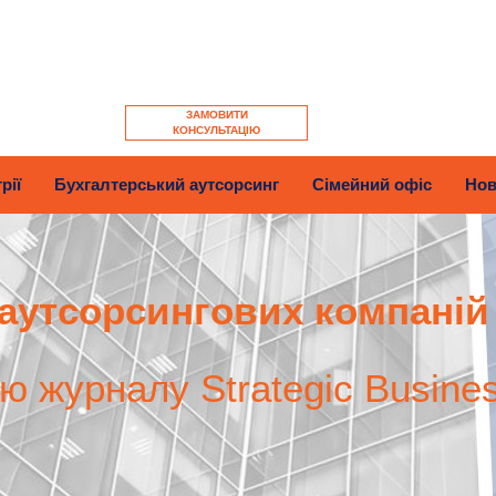
ЗАМОВИТИ
КОНСУЛЬТАЦІЮ
рії
Бухгалтерський аутсорсинг
Сімейний офіс
Нов
аутсорсингових компаній
єю журналу Strategic Busine