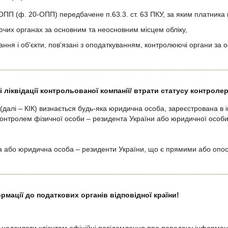
 (ф. 20-ОПП) передбачене п.63.3. ст. 63 ПКУ, за яким платника п
юючих органах за основним та неосновним місцем обліку,
ання і об'єкти, пов'язані з оподаткуванням, контролюючі органи за о
зі ліквідації контрольованої компанії/ втрати статусу контроле
алі – КІК) визнається будь-яка юридична особа, зареєстрована в ін
контролем фізичної особи – резидента України або юридичної особи
 або юридична особа – резиденти України, що є прямими або оп
ормації до податкових органів відповідної країни!