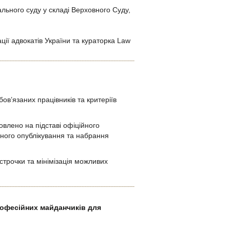
льного суду у складі Верховного Суду,
ії адвокатів України та кураторка Law
в’язаних працівників та критеріїв
овлено на підставі офіційного
йного опублікування та набрання
трочки та мінімізація можливих
рофесійних майданчиків для