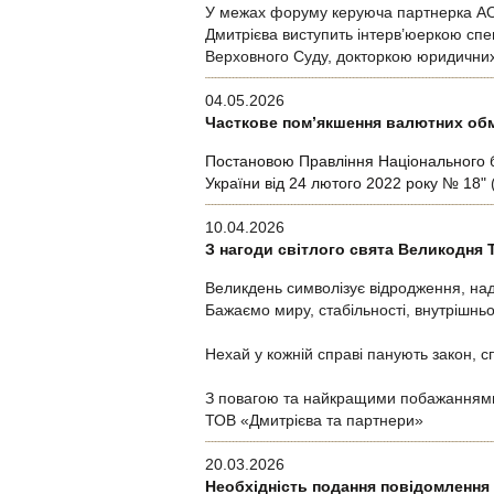
У межах форуму керуюча партнерка АО «
Дмитрієва виступить інтерв’юеркою спе
Верховного Суду, докторкою юридични
04.05.2026
Часткове пом’якшення валютних обме
Постановою Правління Національного б
України від 24 лютого 2022 року № 18"
(
10.04.2026
З нагоди світлого свята Великодня 
Великдень символізує відродження, над
Бажаємо миру, стабільності, внутрішньо
Нехай у кожній справі панують закон, сп
З повагою та найкращими побажанням
ТОВ «Дмитрієва та партнери»
20.03.2026
Необхідність подання повідомлення