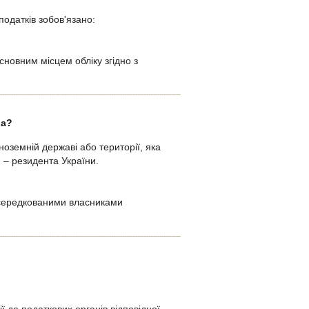
одатків зобов'язано:
сновним місцем обліку згідно з
ра?
оземній державі або території, яка
 – резидента України.
осередкованими власниками