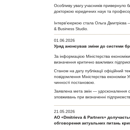
Особливу увагу учасників привернуло б
докторкою юридичних наук та професо
Інтерв'юеркою стала Ольга Дмитрієва —
& Business Studio.
01.06.2026
Уряд анонсував зміни до системи бр
За інформацією Міністерства економіки 
визначення критично важливих підприє
Станом на дату публікації офіційний те
повідомлення Міністерства економіки Ук
чинності постановою.
Заявлена мета змін — удосконалення с
зловживань при визначенні підприємст
21.05.2026
АО «Dmitrieva & Partners» долучаєт
обговорення актуальних питань крим