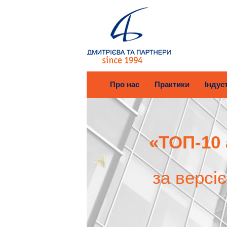
Про нас
Практики
Індуст
«ТОП-10 
за версі