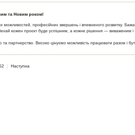
вим та Новим роком!
х можливостей, професійних звершень і впевненого розвитку. Бажає
. Нехай кожен проєкт буде успішним, а кожне рішення — виваженим і
цю та партнерство. Високо цінуємо можливість працювати разом і б
62
Наступна