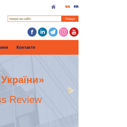
ua
en
Пошук
ини
Контакти
 України»
ss Review