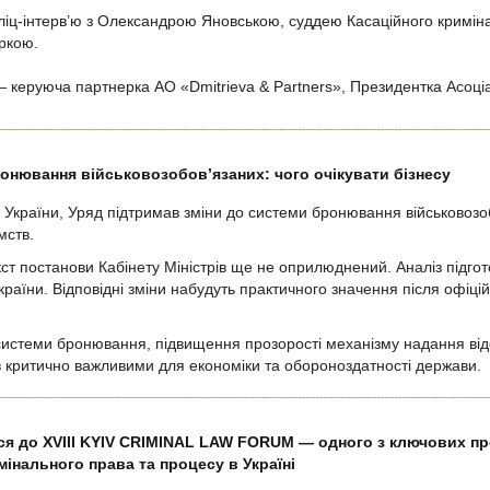
ліц-інтерв’ю з Олександрою Яновською, суддею Касаційного криміна
ркою.
 керуюча партнерка АО «Dmitrieva & Partners», Президентка Асоціац
онювання військовозобов’язаних: чого очікувати бізнесу
України, Уряд підтримав зміни до системи бронювання військовозобо
мств.
кст постанови Кабінету Міністрів ще не оприлюднений. Аналіз підгот
раїни. Відповідні зміни набудуть практичного значення після офіці
истеми бронювання, підвищення прозорості механізму надання відс
в критично важливими для економіки та обороноздатності держави.
ься до XVIII KYIV CRIMINAL LAW FORUM — одного з ключових п
інального права та процесу в Україні