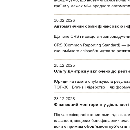
Інформуємо, що іноземні банки почали 
країни у межах міжнародного автомати
10.02.2026
Автоматичний обмін фінансовою інф
Що таке CRS і навіщо він запроваджен
CRS (Common Reporting Standard) — це
економічного співробітництва та розви
25.12.2025
Ольгу Дмитрієву включено до рейтин
Юридична газета опублікувала результа
TOP-30 «Вплив і лідерство», які формуют
23.12.2025
Фінансовий моніторинг у діяльності 
Під час співпраці з юристами, адвокат
власності, кінцевих бенефіціарних влас
вони є
прямим обов’язком суб’єктів