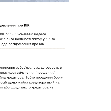
домлення про КІК
48/ІПК/99-00-24-03-03 надала
КІК) за наявності збитку у КІК за
я щодо повідомлення про КІК.
ипинення зобов’язань за договором, в
я внаслідок звільнення (прощення/
айна кредитора. Тобто прощення боргу
 осіб щодо майна кредитора який на
ми або щодо такого кредитора не