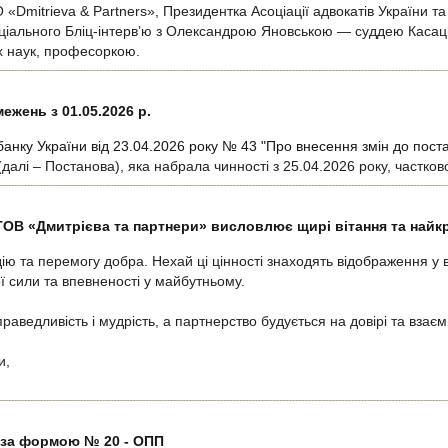
Dmitrieva & Partners», Президентка Асоціації адвокатів України та
ціального Бліц-інтерв’ю з Олександрою Яновською — суддею Касаці
х наук, професоркою.
жень з 01.05.2026 р.
анку України від 23.04.2026 року № 43 "Про внесення змін до пост
далі – Постанова), яка набрала чинності з 25.04.2026 року, частко
ТОВ «Дмитрієва та партнери» висловлює щирі вітання та найк
ію та перемогу добра. Нехай ці цінності знаходять відображення у 
ї сили та впевненості у майбутньому.
раведливість і мудрість, а партнерство будується на довірі та взаємн
и,
 за формою № 20 - ОПП