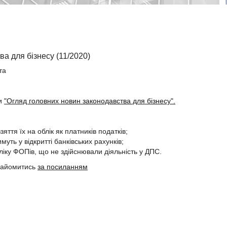
а для бізнесу (11/2020)
та
ли
"Огляд головних новин законодавства для бізнесу".
ття їх на облік як платників податків;
ть у відкритті банківських рахунків;
іку ФОПів, що не здійснювали діяльність у ДПС.
найомитись
за посиланням