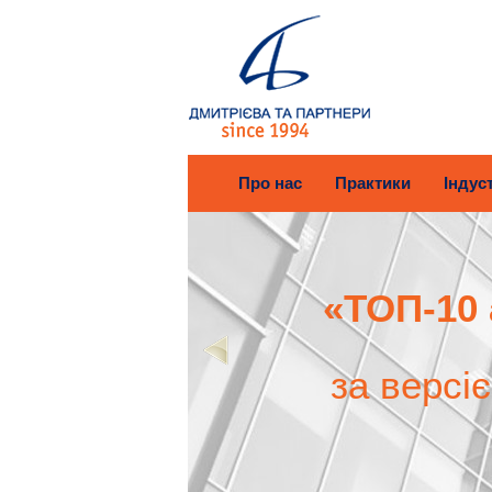
Про нас
Практики
Індуст
«ТОП-10 
за версі