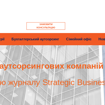
ЗАМОВИТИ
КОНСУЛЬТАЦІЮ
рії
Бухгалтерський аутсорсинг
Сімейний офіс
Нов
аутсорсингових компаній
єю журналу Strategic Busine