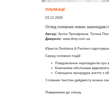
ПУБЛІКАЦІЇ
03.12.2020
Огляд головних новин законодавств
Автор:
Антон Просвіряков, Тетяна Пое
Джерело:
www.dmp.com.ua
Юристи Dmitrieva & Partners підготува
Серед головних подій:
Повідомлення нерезидентів про взя
Компаніям-оболонкам відмовлятиму
Спрощена процедура зняття з обл
З повним текстом дайджесту можна оз
Повернення до списку