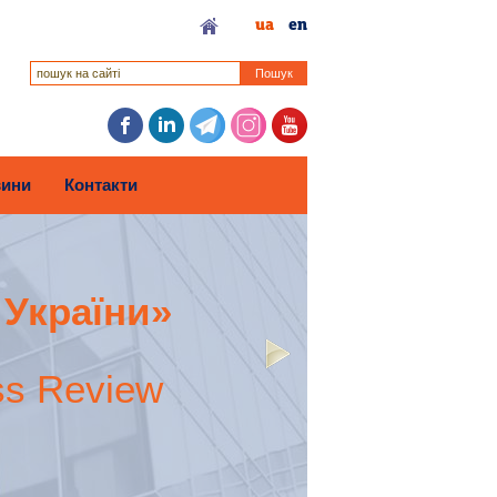
ua
en
Пошук
ини
Контакти
 України»
ss Review