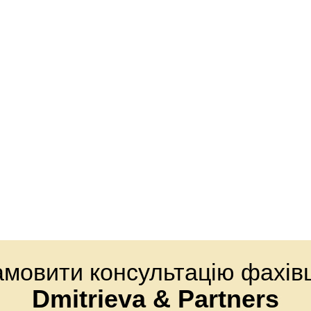
амовити консультацію фахівц
Dmitrieva & Partners